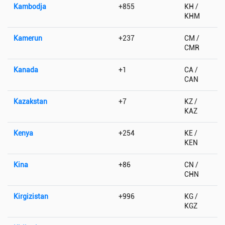
Kambodja
+855
KH /
KHM
Kamerun
+237
CM /
CMR
Kanada
+1
CA /
CAN
Kazakstan
+7
KZ /
KAZ
Kenya
+254
KE /
KEN
Kina
+86
CN /
CHN
Kirgizistan
+996
KG /
KGZ