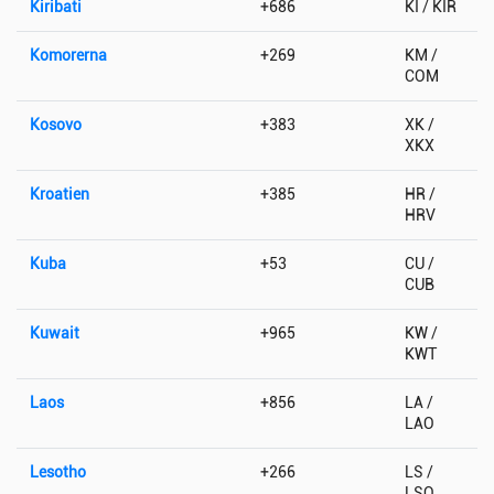
Kiribati
+686
KI / KIR
Komorerna
+269
KM /
COM
Kosovo
+383
XK /
XKX
Kroatien
+385
HR /
HRV
Kuba
+53
CU /
CUB
Kuwait
+965
KW /
KWT
Laos
+856
LA /
LAO
Lesotho
+266
LS /
LSO