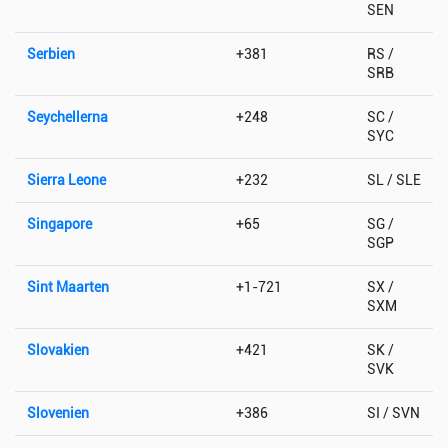
SEN
Serbien
+381
RS /
SRB
Seychellerna
+248
SC /
SYC
Sierra Leone
+232
SL / SLE
Singapore
+65
SG /
SGP
Sint Maarten
+1-721
SX /
SXM
Slovakien
+421
SK /
SVK
Slovenien
+386
SI / SVN