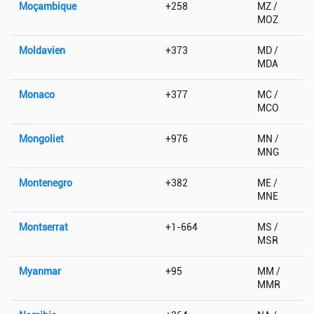
Moçambique
+258
MZ /
MOZ
Moldavien
+373
MD /
MDA
Monaco
+377
MC /
MCO
Mongoliet
+976
MN /
MNG
Montenegro
+382
ME /
MNE
Montserrat
+1-664
MS /
MSR
Myanmar
+95
MM /
MMR