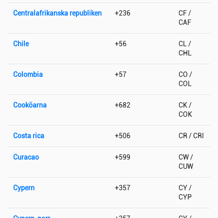
Centralafrikanska republiken
+236
CF /
CAF
Chile
+56
CL /
CHL
Colombia
+57
CO /
COL
Cooköarna
+682
CK /
COK
Costa rica
+506
CR / CRI
Curacao
+599
CW /
CUW
Cypern
+357
CY /
CYP