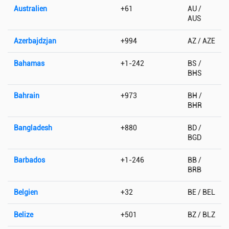
Australien
+61
AU /
AUS
Azerbajdzjan
+994
AZ / AZE
Bahamas
+1-242
BS /
BHS
Bahrain
+973
BH /
BHR
Bangladesh
+880
BD /
BGD
Barbados
+1-246
BB /
BRB
Belgien
+32
BE / BEL
Belize
+501
BZ / BLZ