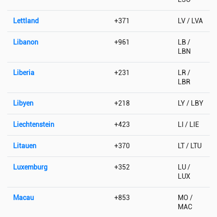
Lettland
+371
LV / LVA
Libanon
+961
LB /
LBN
Liberia
+231
LR /
LBR
Libyen
+218
LY / LBY
Liechtenstein
+423
LI / LIE
Litauen
+370
LT / LTU
Luxemburg
+352
LU /
LUX
Macau
+853
MO /
MAC