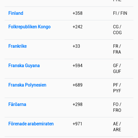
Finland
+358
FI / FIN
Folkrepubliken Kongo
+242
CG /
COG
Frankrike
+33
FR /
FRA
Franska Guyana
+594
GF /
GUF
Franska Polynesien
+689
PF /
PYF
Färöarna
+298
FO /
FRO
Förenade arabemiraten
+971
AE /
ARE