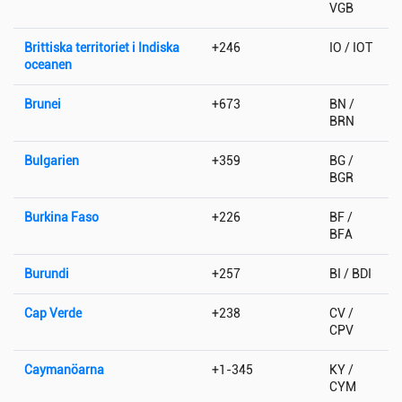
VGB
Brittiska territoriet i Indiska
+246
IO / IOT
oceanen
Brunei
+673
BN /
BRN
Bulgarien
+359
BG /
BGR
Burkina Faso
+226
BF /
BFA
Burundi
+257
BI / BDI
Cap Verde
+238
CV /
CPV
Caymanöarna
+1-345
KY /
CYM