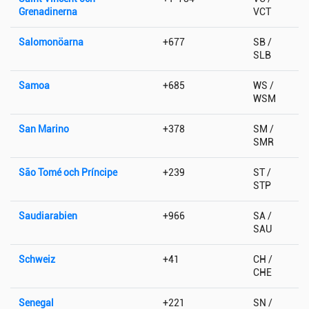
Grenadinerna
VCT
Salomonöarna
+677
SB /
SLB
Samoa
+685
WS /
WSM
San Marino
+378
SM /
SMR
São Tomé och Príncipe
+239
ST /
STP
Saudiarabien
+966
SA /
SAU
Schweiz
+41
CH /
CHE
Senegal
+221
SN /