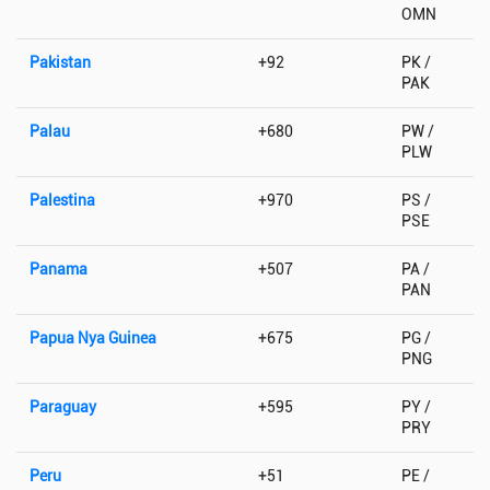
OMN
Pakistan
+92
PK /
PAK
Palau
+680
PW /
PLW
Palestina
+970
PS /
PSE
Panama
+507
PA /
PAN
Papua Nya Guinea
+675
PG /
PNG
Paraguay
+595
PY /
PRY
Peru
+51
PE /