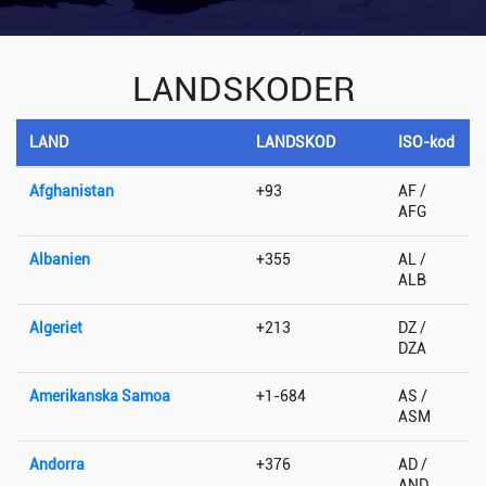
LANDSKODER
LAND
LANDSKOD
ISO-kod
Afghanistan
+93
AF /
AFG
Albanien
+355
AL /
ALB
Algeriet
+213
DZ /
DZA
Amerikanska Samoa
+1-684
AS /
ASM
Andorra
+376
AD /
AND