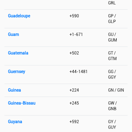
GRL
Guadeloupe
+590
GP /
GLP
Guam
+1-671
GU /
GUM
Guatemala
+502
GT /
GTM
Guernsey
+44-1481
GG /
GGY
Guinea
+224
GN / GIN
Guinea-Bissau
+245
GW /
GNB
Guyana
+592
GY /
GUY