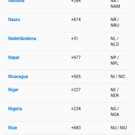
Namibia
+264
NA /
NAM
Nauru
+674
NR /
NRU
Nederländerna
+31
NL /
NLD
Nepal
+977
NP /
NPL
Nicaragua
+505
NI / NIC
Niger
+227
NE /
NER
Nigeria
+234
NG /
NGA
Niue
+683
NU / NIU