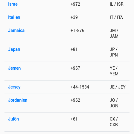
Israel
+972
IL / ISR
Italien
+39
IT / ITA
Jamaica
+1-876
JM /
JAM
Japan
+81
JP /
JPN
Jemen
+967
YE /
YEM
Jersey
+44-1534
JE / JEY
Jordanien
+962
JO /
JOR
Julön
+61
CX /
CXR