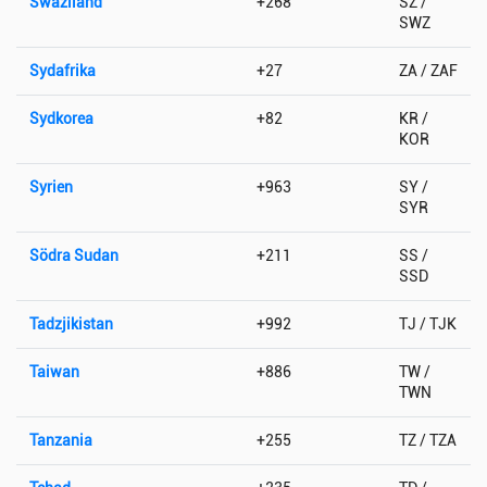
Swaziland
+268
SZ /
SWZ
Sydafrika
+27
ZA / ZAF
Sydkorea
+82
KR /
KOR
Syrien
+963
SY /
SYR
Södra Sudan
+211
SS /
SSD
Tadzjikistan
+992
TJ / TJK
Taiwan
+886
TW /
TWN
Tanzania
+255
TZ / TZA