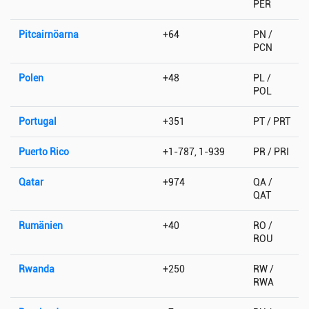
PER
Pitcairnöarna
+64
PN /
PCN
Polen
+48
PL /
POL
Portugal
+351
PT / PRT
Puerto Rico
+1-787, 1-939
PR / PRI
Qatar
+974
QA /
QAT
Rumänien
+40
RO /
ROU
Rwanda
+250
RW /
RWA