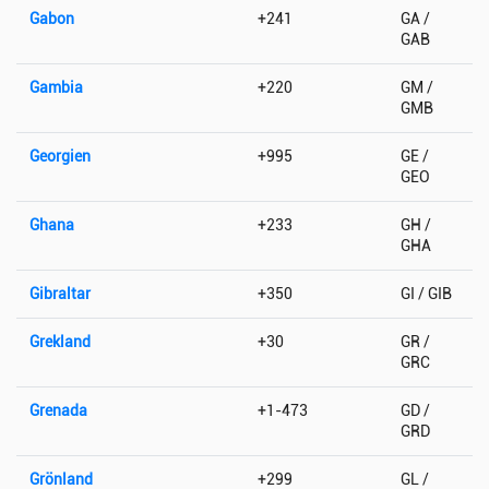
Gabon
+241
GA /
GAB
Gambia
+220
GM /
GMB
Georgien
+995
GE /
GEO
Ghana
+233
GH /
GHA
Gibraltar
+350
GI / GIB
Grekland
+30
GR /
GRC
Grenada
+1-473
GD /
GRD
Grönland
+299
GL /