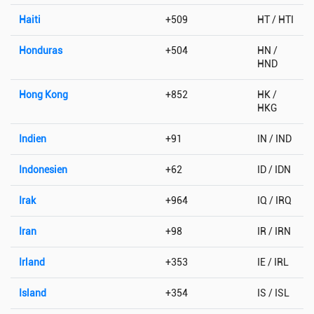
Haiti
+509
HT / HTI
Honduras
+504
HN /
HND
Hong Kong
+852
HK /
HKG
Indien
+91
IN / IND
Indonesien
+62
ID / IDN
Irak
+964
IQ / IRQ
Iran
+98
IR / IRN
Irland
+353
IE / IRL
Island
+354
IS / ISL