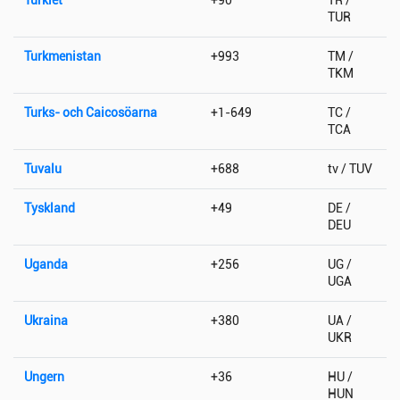
TUR
Turkmenistan
+993
TM /
TKM
Turks- och Caicosöarna
+1-649
TC /
TCA
Tuvalu
+688
tv / TUV
Tyskland
+49
DE /
DEU
Uganda
+256
UG /
UGA
Ukraina
+380
UA /
UKR
Ungern
+36
HU /
HUN