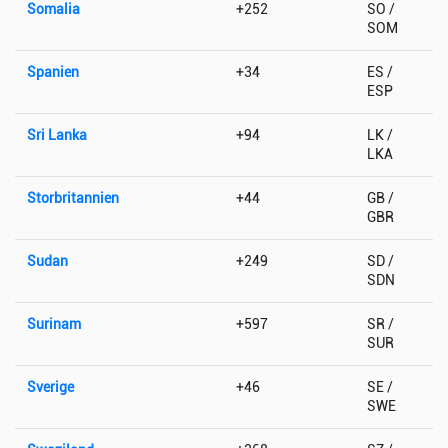
Somalia
+252
SO /
SOM
Spanien
+34
ES /
ESP
Sri Lanka
+94
LK /
LKA
Storbritannien
+44
GB /
GBR
Sudan
+249
SD /
SDN
Surinam
+597
SR /
SUR
Sverige
+46
SE /
SWE