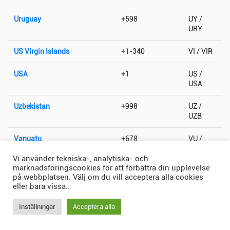
Uruguay
+598
UY /
URY
US Virgin Islands
+1-340
VI / VIR
USA
+1
US /
USA
Uzbekistan
+998
UZ /
UZB
Vanuatu
+678
VU /
VUT
Vi använder tekniska-, analytiska- och
marknadsföringscookies för att förbättra din upplevelse
Vatikanstaten
+379
VA / VAT
på webbplatsen. Välj om du vill acceptera alla cookies
eller bara vissa..
Venezuela
+58
VE /
VEN
Inställningar
Acceptera alla
Vietnam
+84
VN /