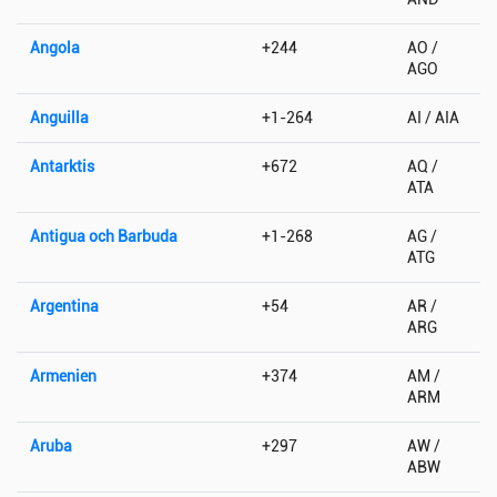
Angola
+244
AO /
AGO
Anguilla
+1-264
AI / AIA
Antarktis
+672
AQ /
ATA
Antigua och Barbuda
+1-268
AG /
ATG
Argentina
+54
AR /
ARG
Armenien
+374
AM /
ARM
Aruba
+297
AW /
ABW