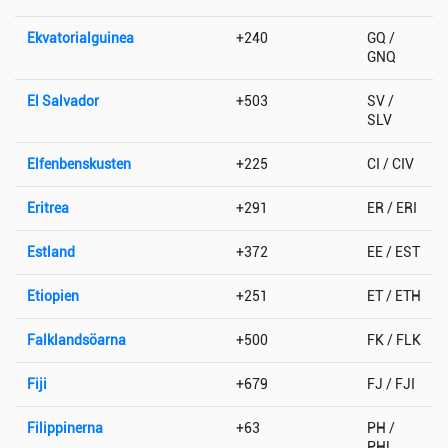
Ekvatorialguinea
+240
GQ /
GNQ
El Salvador
+503
SV /
SLV
Elfenbenskusten
+225
CI / CIV
Eritrea
+291
ER / ERI
Estland
+372
EE / EST
Etiopien
+251
ET / ETH
Falklandsöarna
+500
FK / FLK
Fiji
+679
FJ / FJI
Filippinerna
+63
PH /
PHL