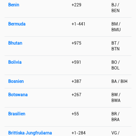
Benin
+229
BJ /
BEN
Bermuda
+1-441
BM /
BMU
Bhutan
+975
BT /
BTN
Bolivia
+591
BO /
BOL
Bosnien
+387
BA / BIH
Botswana
+267
BW /
BWA
Brasilien
+55
BR /
BRA
Brittiska Jungfruöarna
+1-284
VG /