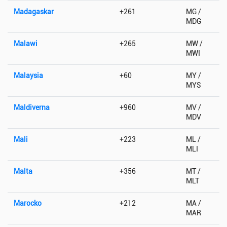
Madagaskar
+261
MG /
MDG
Malawi
+265
MW /
MWI
Malaysia
+60
MY /
MYS
Maldiverna
+960
MV /
MDV
Mali
+223
ML /
MLI
Malta
+356
MT /
MLT
Marocko
+212
MA /
MAR