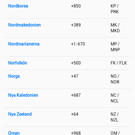
Nordkorea
+850
KP /
PRK
Nordmakedonien
+389
MK /
MKD
Nordmarianerna
+1-670
MP /
MNP
Norfolkön
+500
FK / FLK
Norge
+47
NO /
NOR
Nya Kaledonien
+687
NC /
NCL
Nya Zeeland
+64
NZ /
NZL
Oman
+968
OM /