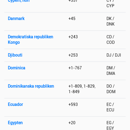
Cypern, norr
+357
CY /
CYP
Danmark
+45
DK /
DNK
Demokratiska republiken
+243
CD /
Kongo
COD
Djibouti
+253
DJ / DJI
Dominica
+1-767
DM /
DMA
Dominikanska republiken
+1-809, 1-829,
DO /
1-849
DOM
Ecuador
+593
EC /
ECU
Egypten
+20
EG /
EGY