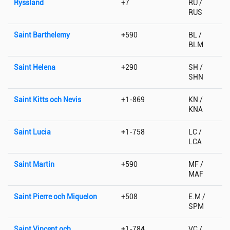
Ryssland
+7
RU /
RUS
Saint Barthelemy
+590
BL /
BLM
Saint Helena
+290
SH /
SHN
Saint Kitts och Nevis
+1-869
KN /
KNA
Saint Lucia
+1-758
LC /
LCA
Saint Martin
+590
MF /
MAF
Saint Pierre och Miquelon
+508
E.M /
SPM
Saint Vincent och
+1-784
VC /