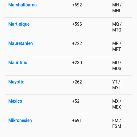
Marshallöarna
+692
MH /
MHL
Martinique
+596
MQ /
MTQ
Mauretanien
+222
MR /
MRT
Mauritius
+230
MU /
MUS
Mayotte
+262
YT /
MYT
Mexico
+52
MX /
MEX
Mikronesien
+691
FM /
FSM