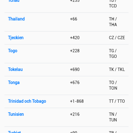
Tchad
+235
TD /
TCD
Thailand
+66
TH /
THA
Tjeckien
+420
CZ / CZE
Togo
+228
TG /
TGO
Tokelau
+690
TK / TKL
Tonga
+676
TO /
TON
Trinidad och Tobago
+1-868
TT / TTO
Tunisien
+216
TN /
TUN
Turkiet
+90
TR /