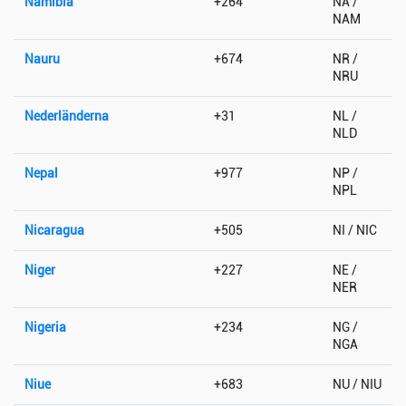
Namibia
+264
NA /
NAM
Nauru
+674
NR /
NRU
Nederländerna
+31
NL /
NLD
Nepal
+977
NP /
NPL
Nicaragua
+505
NI / NIC
Niger
+227
NE /
NER
Nigeria
+234
NG /
NGA
Niue
+683
NU / NIU