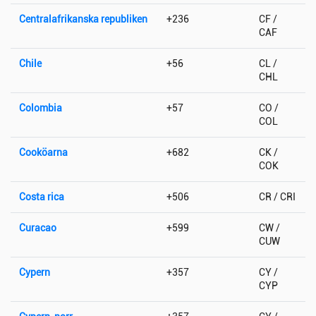
Centralafrikanska republiken
+236
CF /
CAF
Chile
+56
CL /
CHL
Colombia
+57
CO /
COL
Cooköarna
+682
CK /
COK
Costa rica
+506
CR / CRI
Curacao
+599
CW /
CUW
Cypern
+357
CY /
CYP