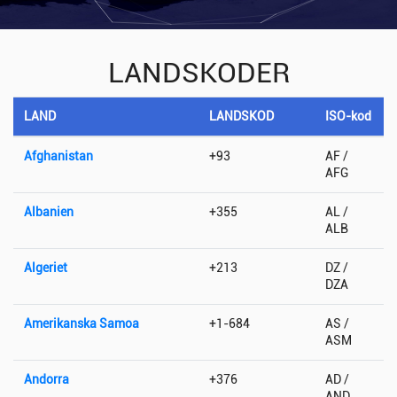
LANDSKODER
LAND
LANDSKOD
ISO-kod
Afghanistan
+93
AF /
AFG
Albanien
+355
AL /
ALB
Algeriet
+213
DZ /
DZA
Amerikanska Samoa
+1-684
AS /
ASM
Andorra
+376
AD /
AND