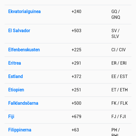
Ekvatorialguinea
+240
GQ /
GNQ
El Salvador
+503
SV /
SLV
Elfenbenskusten
+225
CI / CIV
Eritrea
+291
ER / ERI
Estland
+372
EE / EST
Etiopien
+251
ET / ETH
Falklandsöarna
+500
FK / FLK
Fiji
+679
FJ / FJI
Filippinerna
+63
PH /
PHL