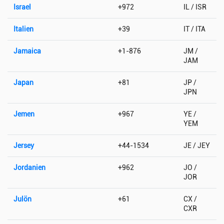
Israel
+972
IL / ISR
Italien
+39
IT / ITA
Jamaica
+1-876
JM /
JAM
Japan
+81
JP /
JPN
Jemen
+967
YE /
YEM
Jersey
+44-1534
JE / JEY
Jordanien
+962
JO /
JOR
Julön
+61
CX /
CXR