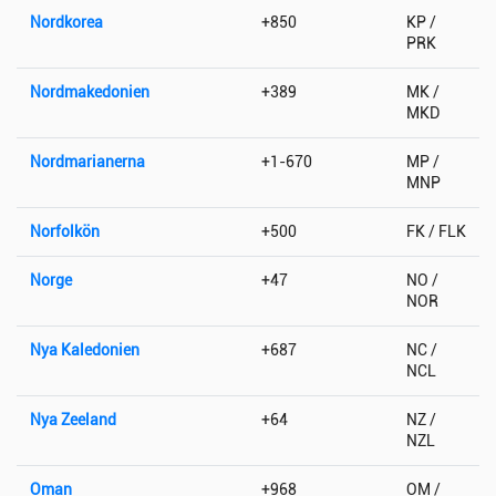
Nordkorea
+850
KP /
PRK
Nordmakedonien
+389
MK /
MKD
Nordmarianerna
+1-670
MP /
MNP
Norfolkön
+500
FK / FLK
Norge
+47
NO /
NOR
Nya Kaledonien
+687
NC /
NCL
Nya Zeeland
+64
NZ /
NZL
Oman
+968
OM /