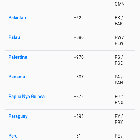
OMN
Pakistan
+92
PK /
PAK
Palau
+680
PW /
PLW
Palestina
+970
PS /
PSE
Panama
+507
PA /
PAN
Papua Nya Guinea
+675
PG /
PNG
Paraguay
+595
PY /
PRY
Peru
+51
PE /