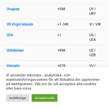
Uruguay
+598
UY /
URY
US Virgin Islands
+1-340
VI / VIR
USA
+1
US /
USA
Uzbekistan
+998
UZ /
UZB
Vanuatu
+678
VU /
VUT
Vi använder tekniska-, analytiska- och
marknadsföringscookies för att förbättra din upplevelse
Vatikanstaten
+379
VA / VAT
på webbplatsen. Välj om du vill acceptera alla cookies
eller bara vissa..
Venezuela
+58
VE /
VEN
Inställningar
Acceptera alla
Vietnam
+84
VN /