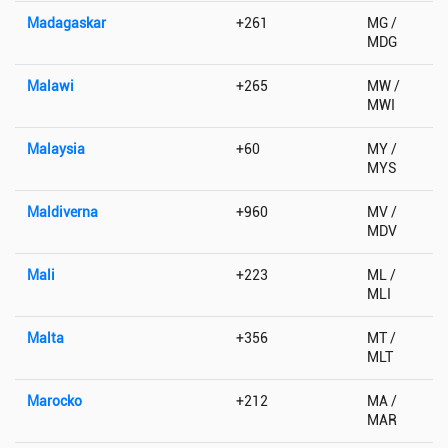
Madagaskar
+261
MG /
MDG
Malawi
+265
MW /
MWI
Malaysia
+60
MY /
MYS
Maldiverna
+960
MV /
MDV
Mali
+223
ML /
MLI
Malta
+356
MT /
MLT
Marocko
+212
MA /
MAR