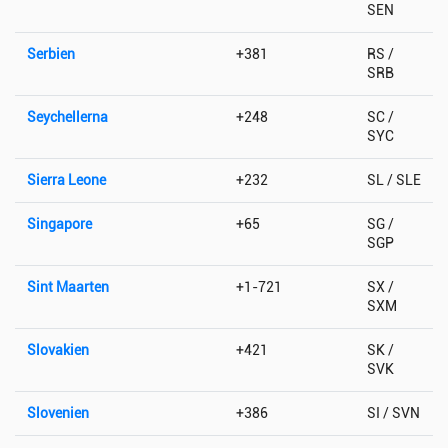
SEN
Serbien
+381
RS /
SRB
Seychellerna
+248
SC /
SYC
Sierra Leone
+232
SL / SLE
Singapore
+65
SG /
SGP
Sint Maarten
+1-721
SX /
SXM
Slovakien
+421
SK /
SVK
Slovenien
+386
SI / SVN