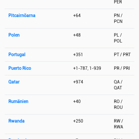
PER
Pitcairnöarna
+64
PN /
PCN
Polen
+48
PL /
POL
Portugal
+351
PT / PRT
Puerto Rico
+1-787, 1-939
PR / PRI
Qatar
+974
QA /
QAT
Rumänien
+40
RO /
ROU
Rwanda
+250
RW /
RWA