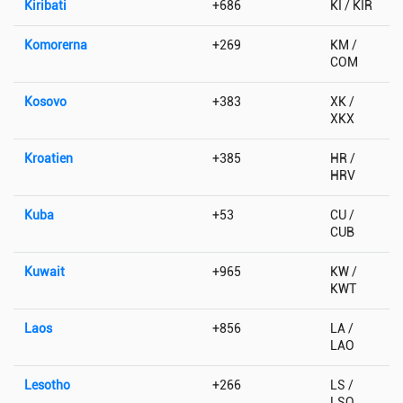
Kiribati
+686
KI / KIR
Komorerna
+269
KM /
COM
Kosovo
+383
XK /
XKX
Kroatien
+385
HR /
HRV
Kuba
+53
CU /
CUB
Kuwait
+965
KW /
KWT
Laos
+856
LA /
LAO
Lesotho
+266
LS /
LSO