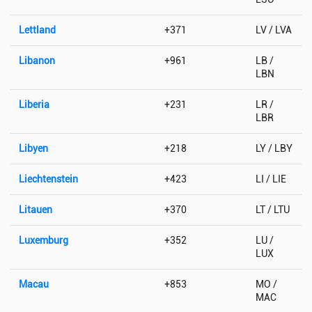
Lettland
+371
LV / LVA
Libanon
+961
LB /
LBN
Liberia
+231
LR /
LBR
Libyen
+218
LY / LBY
Liechtenstein
+423
LI / LIE
Litauen
+370
LT / LTU
Luxemburg
+352
LU /
LUX
Macau
+853
MO /
MAC