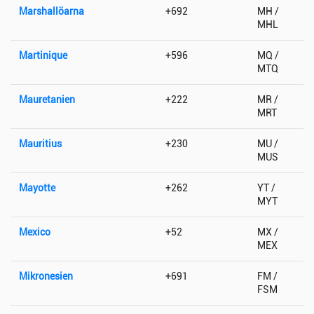
Marshallöarna
+692
MH /
MHL
Martinique
+596
MQ /
MTQ
Mauretanien
+222
MR /
MRT
Mauritius
+230
MU /
MUS
Mayotte
+262
YT /
MYT
Mexico
+52
MX /
MEX
Mikronesien
+691
FM /
FSM