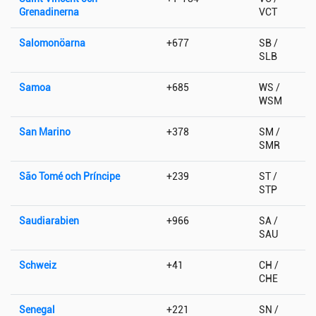
Grenadinerna
VCT
Salomonöarna
+677
SB /
SLB
Samoa
+685
WS /
WSM
San Marino
+378
SM /
SMR
São Tomé och Príncipe
+239
ST /
STP
Saudiarabien
+966
SA /
SAU
Schweiz
+41
CH /
CHE
Senegal
+221
SN /