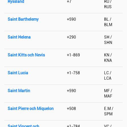
Ryssland
+7
RU /
RUS
Saint Barthelemy
+590
BL /
BLM
Saint Helena
+290
SH /
SHN
Saint Kitts och Nevis
+1-869
KN /
KNA
Saint Lucia
+1-758
LC /
LCA
Saint Martin
+590
MF /
MAF
Saint Pierre och Miquelon
+508
E.M /
SPM
Saint Vincent och
+1-784
VC /