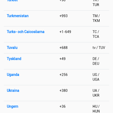
TUR
Turkmenistan
+993
TM /
TKM
Turks- och Caicosöarna
+1-649
TC /
TCA
Tuvalu
+688
tv / TUV
Tyskland
+49
DE /
DEU
Uganda
+256
UG /
UGA
Ukraina
+380
UA /
UKR
Ungern
+36
HU /
HUN