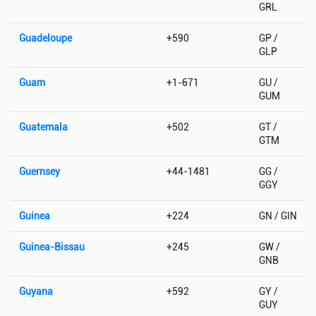
GRL
Guadeloupe
+590
GP /
GLP
Guam
+1-671
GU /
GUM
Guatemala
+502
GT /
GTM
Guernsey
+44-1481
GG /
GGY
Guinea
+224
GN / GIN
Guinea-Bissau
+245
GW /
GNB
Guyana
+592
GY /
GUY