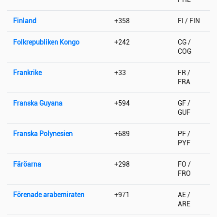
Finland
+358
FI / FIN
Folkrepubliken Kongo
+242
CG /
COG
Frankrike
+33
FR /
FRA
Franska Guyana
+594
GF /
GUF
Franska Polynesien
+689
PF /
PYF
Färöarna
+298
FO /
FRO
Förenade arabemiraten
+971
AE /
ARE