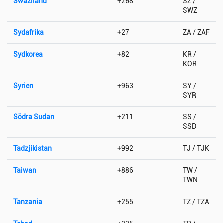
Swaziland
+268
SZ /
SWZ
Sydafrika
+27
ZA / ZAF
Sydkorea
+82
KR /
KOR
Syrien
+963
SY /
SYR
Södra Sudan
+211
SS /
SSD
Tadzjikistan
+992
TJ / TJK
Taiwan
+886
TW /
TWN
Tanzania
+255
TZ / TZA