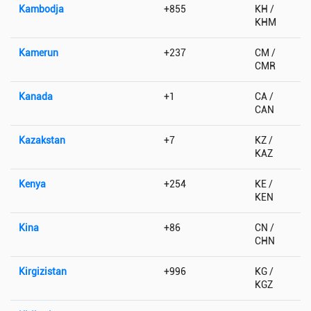
Kambodja
+855
KH /
KHM
Kamerun
+237
CM /
CMR
Kanada
+1
CA /
CAN
Kazakstan
+7
KZ /
KAZ
Kenya
+254
KE /
KEN
Kina
+86
CN /
CHN
Kirgizistan
+996
KG /
KGZ