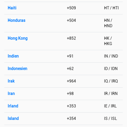
Haiti
+509
HT / HTI
Honduras
+504
HN /
HND
Hong Kong
+852
HK /
HKG
Indien
+91
IN / IND
Indonesien
+62
ID / IDN
Irak
+964
IQ / IRQ
Iran
+98
IR / IRN
Irland
+353
IE / IRL
Island
+354
IS / ISL