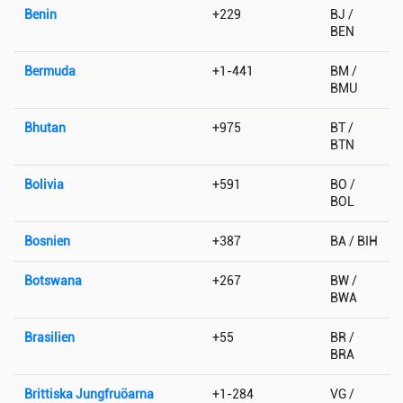
Benin
+229
BJ /
BEN
Bermuda
+1-441
BM /
BMU
Bhutan
+975
BT /
BTN
Bolivia
+591
BO /
BOL
Bosnien
+387
BA / BIH
Botswana
+267
BW /
BWA
Brasilien
+55
BR /
BRA
Brittiska Jungfruöarna
+1-284
VG /