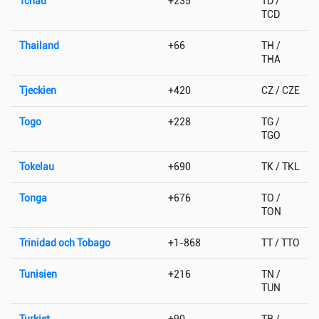
Tchad
+235
TD /
TCD
Thailand
+66
TH /
THA
Tjeckien
+420
CZ / CZE
Togo
+228
TG /
TGO
Tokelau
+690
TK / TKL
Tonga
+676
TO /
TON
Trinidad och Tobago
+1-868
TT / TTO
Tunisien
+216
TN /
TUN
Turkiet
+90
TR /