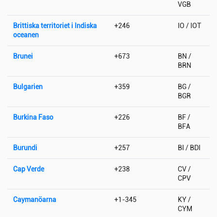
VGB
Brittiska territoriet i Indiska
+246
IO / IOT
oceanen
Brunei
+673
BN /
BRN
Bulgarien
+359
BG /
BGR
Burkina Faso
+226
BF /
BFA
Burundi
+257
BI / BDI
Cap Verde
+238
CV /
CPV
Caymanöarna
+1-345
KY /
CYM