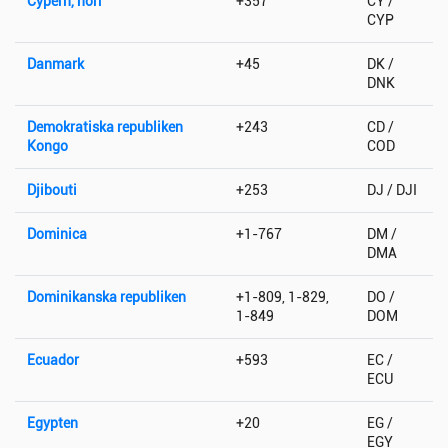
Cypern, norr
+357
CY /
CYP
Danmark
+45
DK /
DNK
Demokratiska republiken
+243
CD /
Kongo
COD
Djibouti
+253
DJ / DJI
Dominica
+1-767
DM /
DMA
Dominikanska republiken
+1-809, 1-829,
DO /
1-849
DOM
Ecuador
+593
EC /
ECU
Egypten
+20
EG /
EGY