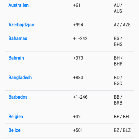
Australien
+61
AU /
AUS
Azerbajdzjan
+994
AZ / AZE
Bahamas
+1-242
BS /
BHS
Bahrain
+973
BH /
BHR
Bangladesh
+880
BD /
BGD
Barbados
+1-246
BB /
BRB
Belgien
+32
BE / BEL
Belize
+501
BZ / BLZ