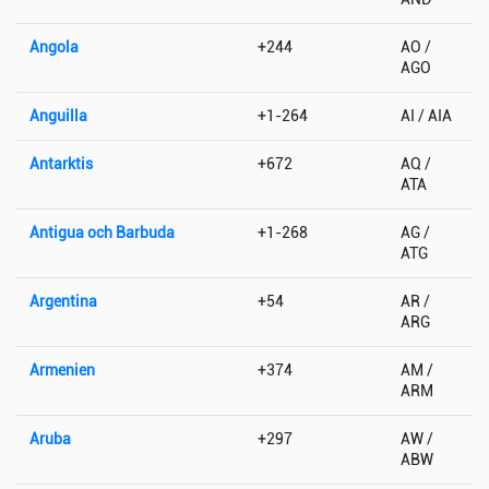
Angola
+244
AO /
AGO
Anguilla
+1-264
AI / AIA
Antarktis
+672
AQ /
ATA
Antigua och Barbuda
+1-268
AG /
ATG
Argentina
+54
AR /
ARG
Armenien
+374
AM /
ARM
Aruba
+297
AW /
ABW