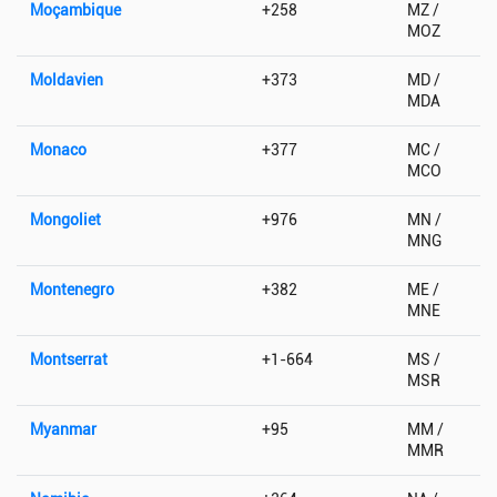
Moçambique
+258
MZ /
MOZ
Moldavien
+373
MD /
MDA
Monaco
+377
MC /
MCO
Mongoliet
+976
MN /
MNG
Montenegro
+382
ME /
MNE
Montserrat
+1-664
MS /
MSR
Myanmar
+95
MM /
MMR