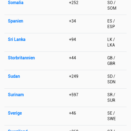
Somalia
+252
SO /
SOM
Spanien
+34
ES /
ESP
Sri Lanka
+94
LK /
LKA
Storbritannien
+44
GB /
GBR
Sudan
+249
SD /
SDN
Surinam
+597
SR /
SUR
Sverige
+46
SE /
SWE