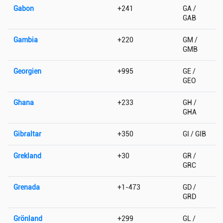
Gabon
+241
GA /
GAB
Gambia
+220
GM /
GMB
Georgien
+995
GE /
GEO
Ghana
+233
GH /
GHA
Gibraltar
+350
GI / GIB
Grekland
+30
GR /
GRC
Grenada
+1-473
GD /
GRD
Grönland
+299
GL /