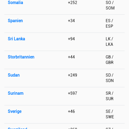
Somalia
+252
SO /
SOM
Spanien
+34
ES /
ESP
Sri Lanka
+94
LK /
LKA
Storbritannien
+44
GB /
GBR
Sudan
+249
SD /
SDN
Surinam
+597
SR /
SUR
Sverige
+46
SE /
SWE