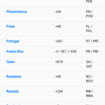
PER
Pitcairnöarna
+64
PN /
PCN
Polen
+48
PL /
POL
Portugal
+351
PT / PRT
Puerto Rico
+1-787, 1-939
PR / PRI
Qatar
+974
QA /
QAT
Rumänien
+40
RO /
ROU
Rwanda
+250
RW /
RWA