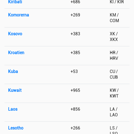
Kiribati
+686
KI / KIR
Komorerna
+269
KM /
COM
Kosovo
+383
XK /
XKX
Kroatien
+385
HR /
HRV
Kuba
+53
CU /
CUB
Kuwait
+965
KW /
KWT
Laos
+856
LA /
LAO
Lesotho
+266
LS /
LSO