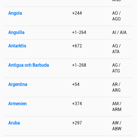
Angola
+244
AO /
AGO
Anguilla
+1-264
AI / AIA
Antarktis
+672
AQ /
ATA
Antigua och Barbuda
+1-268
AG /
ATG
Argentina
+54
AR /
ARG
Armenien
+374
AM /
ARM
Aruba
+297
AW /
ABW