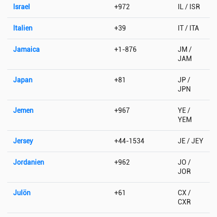
Israel
+972
IL / ISR
Italien
+39
IT / ITA
Jamaica
+1-876
JM /
JAM
Japan
+81
JP /
JPN
Jemen
+967
YE /
YEM
Jersey
+44-1534
JE / JEY
Jordanien
+962
JO /
JOR
Julön
+61
CX /
CXR