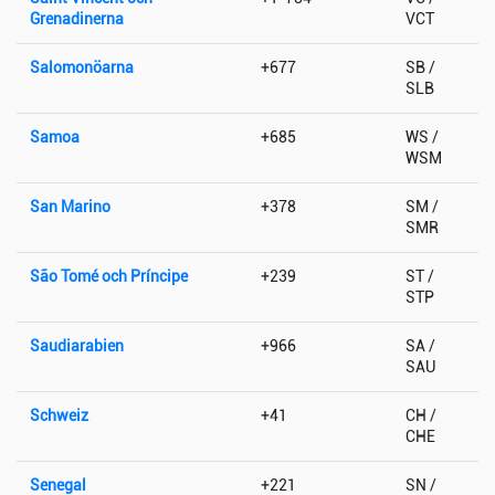
Grenadinerna
VCT
Salomonöarna
+677
SB /
SLB
Samoa
+685
WS /
WSM
San Marino
+378
SM /
SMR
São Tomé och Príncipe
+239
ST /
STP
Saudiarabien
+966
SA /
SAU
Schweiz
+41
CH /
CHE
Senegal
+221
SN /