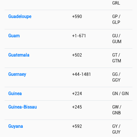
GRL
Guadeloupe
+590
GP /
GLP
Guam
+1-671
GU /
GUM
Guatemala
+502
GT /
GTM
Guernsey
+44-1481
GG /
GGY
Guinea
+224
GN / GIN
Guinea-Bissau
+245
GW /
GNB
Guyana
+592
GY /
GUY