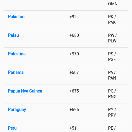
OMN
Pakistan
+92
PK /
PAK
Palau
+680
PW /
PLW
Palestina
+970
PS /
PSE
Panama
+507
PA /
PAN
Papua Nya Guinea
+675
PG /
PNG
Paraguay
+595
PY /
PRY
Peru
+51
PE /