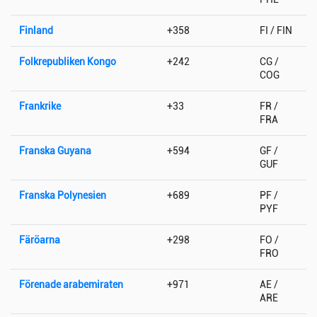
Finland
+358
FI / FIN
Folkrepubliken Kongo
+242
CG /
COG
Frankrike
+33
FR /
FRA
Franska Guyana
+594
GF /
GUF
Franska Polynesien
+689
PF /
PYF
Färöarna
+298
FO /
FRO
Förenade arabemiraten
+971
AE /
ARE