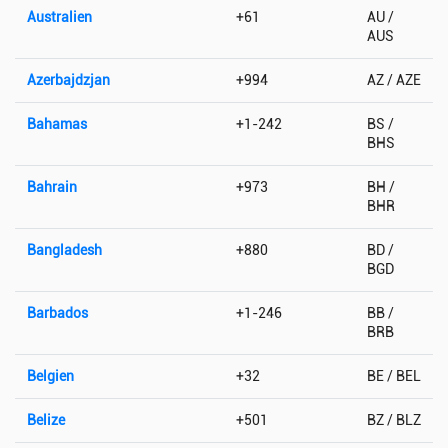
Australien
+61
AU /
AUS
Azerbajdzjan
+994
AZ / AZE
Bahamas
+1-242
BS /
BHS
Bahrain
+973
BH /
BHR
Bangladesh
+880
BD /
BGD
Barbados
+1-246
BB /
BRB
Belgien
+32
BE / BEL
Belize
+501
BZ / BLZ