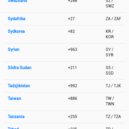
Swaziland
+268
SZ /
SWZ
Sydafrika
+27
ZA / ZAF
Sydkorea
+82
KR /
KOR
Syrien
+963
SY /
SYR
Södra Sudan
+211
SS /
SSD
Tadzjikistan
+992
TJ / TJK
Taiwan
+886
TW /
TWN
Tanzania
+255
TZ / TZA