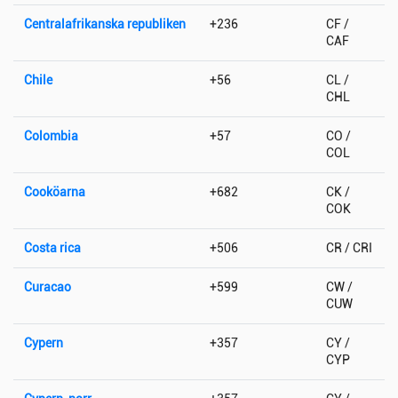
Centralafrikanska republiken
+236
CF /
CAF
Chile
+56
CL /
CHL
Colombia
+57
CO /
COL
Cooköarna
+682
CK /
COK
Costa rica
+506
CR / CRI
Curacao
+599
CW /
CUW
Cypern
+357
CY /
CYP