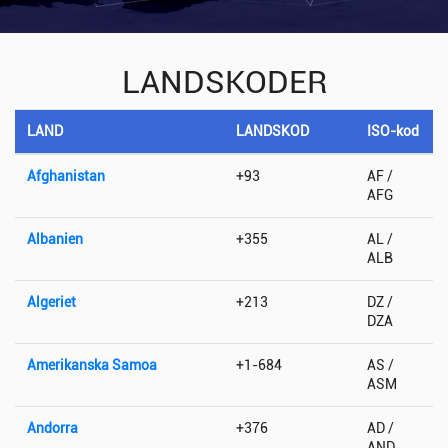
LANDSKODER
LAND
LANDSKOD
ISO-kod
Afghanistan
+93
AF /
AFG
Albanien
+355
AL /
ALB
Algeriet
+213
DZ /
DZA
Amerikanska Samoa
+1-684
AS /
ASM
Andorra
+376
AD /
AND