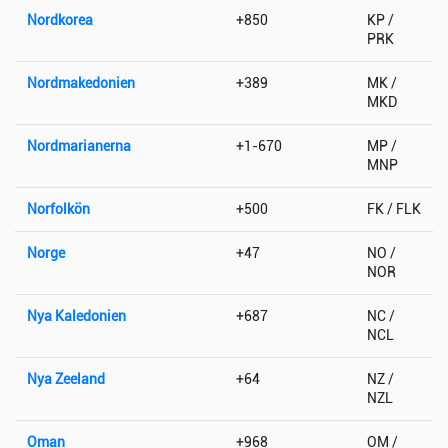
Nordkorea
+850
KP /
PRK
Nordmakedonien
+389
MK /
MKD
Nordmarianerna
+1-670
MP /
MNP
Norfolkön
+500
FK / FLK
Norge
+47
NO /
NOR
Nya Kaledonien
+687
NC /
NCL
Nya Zeeland
+64
NZ /
NZL
Oman
+968
OM /