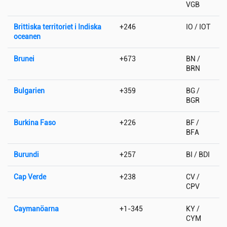
VGB
Brittiska territoriet i Indiska
+246
IO / IOT
oceanen
Brunei
+673
BN /
BRN
Bulgarien
+359
BG /
BGR
Burkina Faso
+226
BF /
BFA
Burundi
+257
BI / BDI
Cap Verde
+238
CV /
CPV
Caymanöarna
+1-345
KY /
CYM