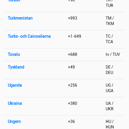
TUR
Turkmenistan
+993
TM /
TKM
Turks- och Caicosöarna
+1-649
TC /
TCA
Tuvalu
+688
tv / TUV
Tyskland
+49
DE /
DEU
Uganda
+256
UG /
UGA
Ukraina
+380
UA /
UKR
Ungern
+36
HU /
HUN