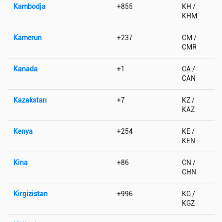
Kambodja
+855
KH /
KHM
Kamerun
+237
CM /
CMR
Kanada
+1
CA /
CAN
Kazakstan
+7
KZ /
KAZ
Kenya
+254
KE /
KEN
Kina
+86
CN /
CHN
Kirgizistan
+996
KG /
KGZ