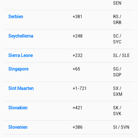
SEN
Serbien
+381
RS /
SRB
Seychellerna
+248
SC /
SYC
Sierra Leone
+232
SL / SLE
Singapore
+65
SG /
SGP
Sint Maarten
+1-721
SX /
SXM
Slovakien
+421
SK /
SVK
Slovenien
+386
SI / SVN