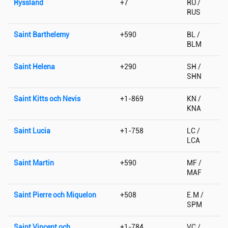
Ryssland
+7
RU /
RUS
Saint Barthelemy
+590
BL /
BLM
Saint Helena
+290
SH /
SHN
Saint Kitts och Nevis
+1-869
KN /
KNA
Saint Lucia
+1-758
LC /
LCA
Saint Martin
+590
MF /
MAF
Saint Pierre och Miquelon
+508
E.M /
SPM
Saint Vincent och
+1-784
VC /