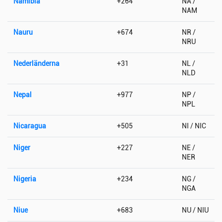
Namibia
+264
NA /
NAM
Nauru
+674
NR /
NRU
Nederländerna
+31
NL /
NLD
Nepal
+977
NP /
NPL
Nicaragua
+505
NI / NIC
Niger
+227
NE /
NER
Nigeria
+234
NG /
NGA
Niue
+683
NU / NIU