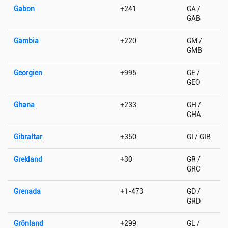
Gabon
+241
GA /
GAB
Gambia
+220
GM /
GMB
Georgien
+995
GE /
GEO
Ghana
+233
GH /
GHA
Gibraltar
+350
GI / GIB
Grekland
+30
GR /
GRC
Grenada
+1-473
GD /
GRD
Grönland
+299
GL /