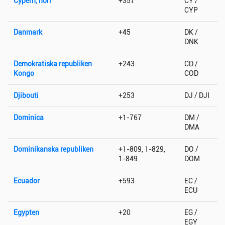
Cypern, norr
+357
CY /
CYP
Danmark
+45
DK /
DNK
Demokratiska republiken
+243
CD /
Kongo
COD
Djibouti
+253
DJ / DJI
Dominica
+1-767
DM /
DMA
Dominikanska republiken
+1-809, 1-829,
DO /
1-849
DOM
Ecuador
+593
EC /
ECU
Egypten
+20
EG /
EGY