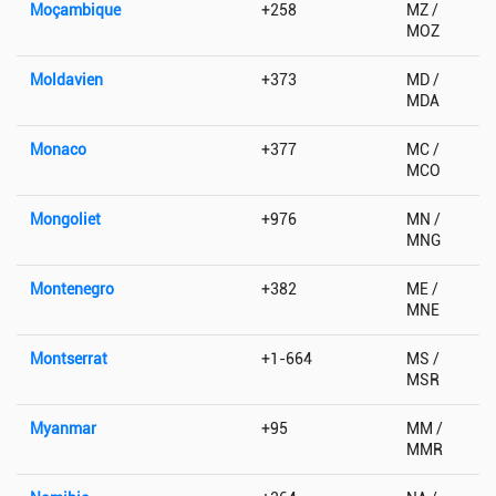
Moçambique
+258
MZ /
MOZ
Moldavien
+373
MD /
MDA
Monaco
+377
MC /
MCO
Mongoliet
+976
MN /
MNG
Montenegro
+382
ME /
MNE
Montserrat
+1-664
MS /
MSR
Myanmar
+95
MM /
MMR