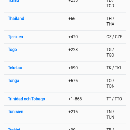
Tchad
+235
TD /
TCD
Thailand
+66
TH /
THA
Tjeckien
+420
CZ / CZE
Togo
+228
TG /
TGO
Tokelau
+690
TK / TKL
Tonga
+676
TO /
TON
Trinidad och Tobago
+1-868
TT / TTO
Tunisien
+216
TN /
TUN
Turkiet
+90
TR /