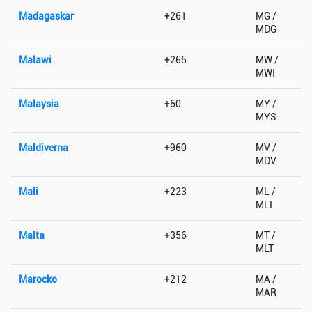
Madagaskar
+261
MG /
MDG
Malawi
+265
MW /
MWI
Malaysia
+60
MY /
MYS
Maldiverna
+960
MV /
MDV
Mali
+223
ML /
MLI
Malta
+356
MT /
MLT
Marocko
+212
MA /
MAR