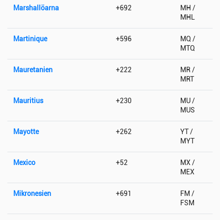
Marshallöarna
+692
MH /
MHL
Martinique
+596
MQ /
MTQ
Mauretanien
+222
MR /
MRT
Mauritius
+230
MU /
MUS
Mayotte
+262
YT /
MYT
Mexico
+52
MX /
MEX
Mikronesien
+691
FM /
FSM