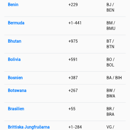
Benin
+229
BJ /
BEN
Bermuda
+1-441
BM /
BMU
Bhutan
+975
BT /
BTN
Bolivia
+591
BO /
BOL
Bosnien
+387
BA / BIH
Botswana
+267
BW /
BWA
Brasilien
+55
BR /
BRA
Brittiska Jungfruöarna
+1-284
VG /