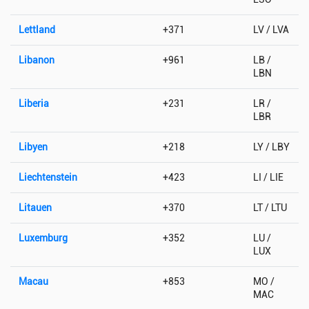
Lettland
+371
LV / LVA
Libanon
+961
LB /
LBN
Liberia
+231
LR /
LBR
Libyen
+218
LY / LBY
Liechtenstein
+423
LI / LIE
Litauen
+370
LT / LTU
Luxemburg
+352
LU /
LUX
Macau
+853
MO /
MAC