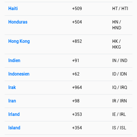
Haiti
+509
HT / HTI
Honduras
+504
HN /
HND
Hong Kong
+852
HK /
HKG
Indien
+91
IN / IND
Indonesien
+62
ID / IDN
Irak
+964
IQ / IRQ
Iran
+98
IR / IRN
Irland
+353
IE / IRL
Island
+354
IS / ISL