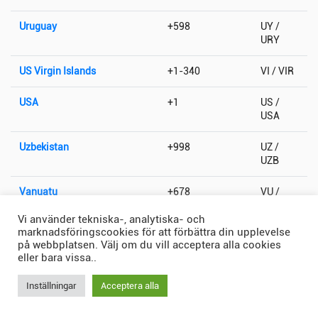
Uruguay
+598
UY /
URY
US Virgin Islands
+1-340
VI / VIR
USA
+1
US /
USA
Uzbekistan
+998
UZ /
UZB
Vanuatu
+678
VU /
VUT
Vi använder tekniska-, analytiska- och
marknadsföringscookies för att förbättra din upplevelse
Vatikanstaten
+379
VA / VAT
på webbplatsen. Välj om du vill acceptera alla cookies
eller bara vissa..
Venezuela
+58
VE /
VEN
Inställningar
Acceptera alla
Vietnam
+84
VN /