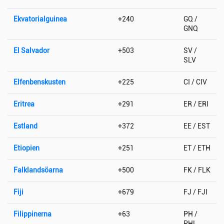
Ekvatorialguinea
+240
GQ /
GNQ
El Salvador
+503
SV /
SLV
Elfenbenskusten
+225
CI / CIV
Eritrea
+291
ER / ERI
Estland
+372
EE / EST
Etiopien
+251
ET / ETH
Falklandsöarna
+500
FK / FLK
Fiji
+679
FJ / FJI
Filippinerna
+63
PH /
PHL