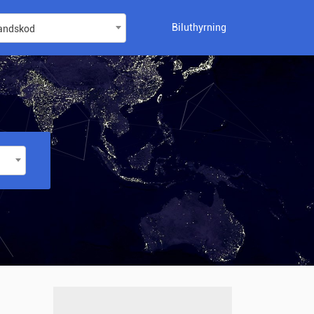
Biluthyrning
landskod