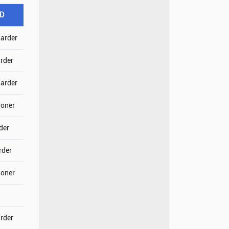
SD
jarder
arder
jarder
joner
der
rder
joner
arder