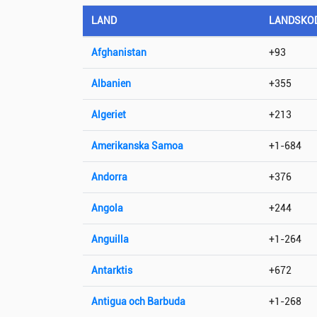
LAND
LANDSKO
Afghanistan
+93
Albanien
+355
Algeriet
+213
Amerikanska Samoa
+1-684
Andorra
+376
Angola
+244
Anguilla
+1-264
Antarktis
+672
Antigua och Barbuda
+1-268