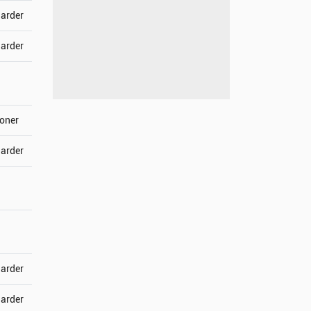
jarder
jarder
joner
jarder
jarder
jarder