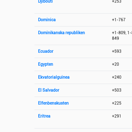
Djibouti
+253
Dominica
+1-767
Dominikanska republiken
+1-809, 1-
849
Ecuador
+593
Egypten
+20
Ekvatorialguinea
+240
El Salvador
+503
Elfenbenskusten
+225
Eritrea
+291