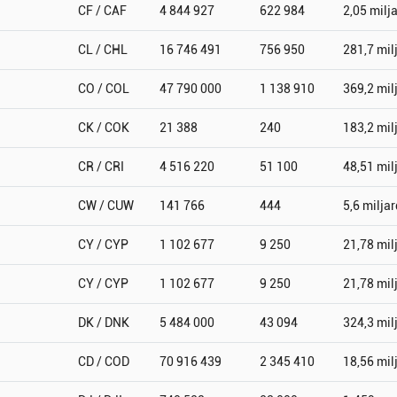
CF / CAF
4 844 927
622 984
2,05 milj
CL / CHL
16 746 491
756 950
281,7 mil
CO / COL
47 790 000
1 138 910
369,2 mil
CK / COK
21 388
240
183,2 mil
CR / CRI
4 516 220
51 100
48,51 mil
CW / CUW
141 766
444
5,6 miljar
CY / CYP
1 102 677
9 250
21,78 mil
CY / CYP
1 102 677
9 250
21,78 mil
DK / DNK
5 484 000
43 094
324,3 mil
CD / COD
70 916 439
2 345 410
18,56 mil