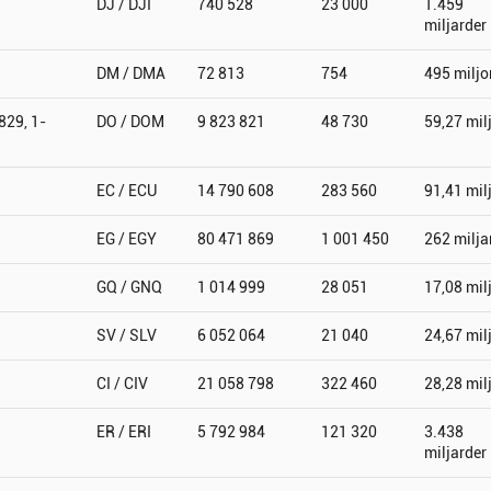
DJ / DJI
740 528
23 000
1.459
miljarder
DM / DMA
72 813
754
495 miljo
829, 1-
DO / DOM
9 823 821
48 730
59,27 mil
EC / ECU
14 790 608
283 560
91,41 mil
EG / EGY
80 471 869
1 001 450
262 milja
GQ / GNQ
1 014 999
28 051
17,08 mil
SV / SLV
6 052 064
21 040
24,67 mil
CI / CIV
21 058 798
322 460
28,28 mil
ER / ERI
5 792 984
121 320
3.438
miljarder