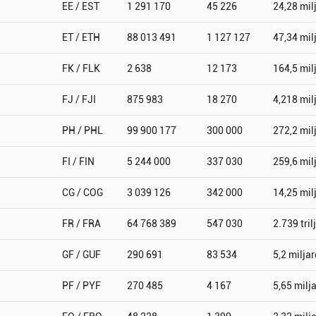
EE / EST
1 291 170
45 226
24,28 mil
ET / ETH
88 013 491
1 127 127
47,34 mil
FK / FLK
2 638
12 173
164,5 mil
FJ / FJI
875 983
18 270
4,218 mil
PH / PHL
99 900 177
300 000
272,2 mil
FI / FIN
5 244 000
337 030
259,6 mil
CG / COG
3 039 126
342 000
14,25 mil
FR / FRA
64 768 389
547 030
2.739 tril
GF / GUF
290 691
83 534
5,2 miljar
PF / PYF
270 485
4 167
5,65 milj