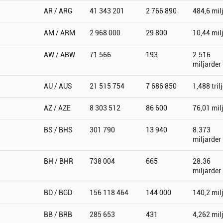
AR / ARG
41 343 201
2 766 890
484,6 mil
AM / ARM
2 968 000
29 800
10,44 mil
AW / ABW
71 566
193
2.516
miljarder
AU / AUS
21 515 754
7 686 850
1,488 tril
AZ / AZE
8 303 512
86 600
76,01 mil
BS / BHS
301 790
13 940
8.373
miljarder
BH / BHR
738 004
665
28.36
miljarder
BD / BGD
156 118 464
144 000
140,2 mil
BB / BRB
285 653
431
4,262 mil