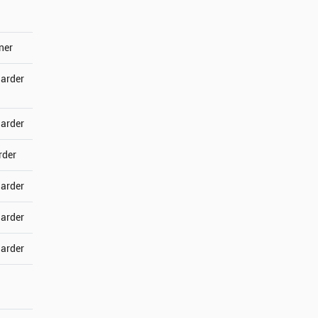
ner
jarder
jarder
rder
jarder
jarder
jarder