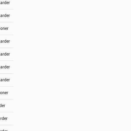
jarder
jarder
joner
jarder
jarder
jarder
jarder
joner
der
arder