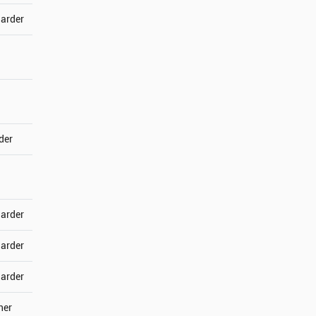
jarder
der
jarder
jarder
jarder
ner