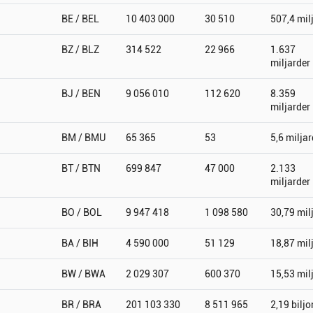
BE / BEL
10 403 000
30 510
507,4 mil
BZ / BLZ
314 522
22 966
1.637
miljarder
BJ / BEN
9 056 010
112 620
8.359
miljarder
BM / BMU
65 365
53
5,6 miljar
BT / BTN
699 847
47 000
2.133
miljarder
BO / BOL
9 947 418
1 098 580
30,79 mil
BA / BIH
4 590 000
51 129
18,87 mil
BW / BWA
2 029 307
600 370
15,53 mil
BR / BRA
201 103 330
8 511 965
2,19 biljo