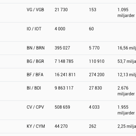
VG / VGB
21 730
153
1.095
miljarder
IO / IOT
4 000
60
BN / BRN
395 027
5 770
16,56 mil
BG / BGR
7 148 785
110 910
53,7 milj
BF / BFA
16 241 811
274 200
12,13 mil
BI / BDI
9 863 117
27 830
2.676
miljarder
CV / CPV
508 659
4 033
1.955
miljarder
KY / CYM
44 270
262
2,25 milj