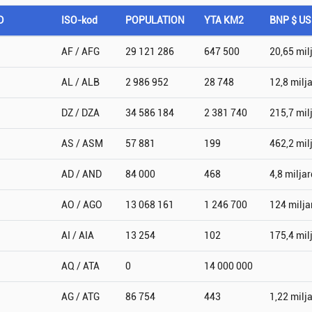
D
ISO-kod
POPULATION
YTA KM2
BNP $ U
AF / AFG
29 121 286
647 500
20,65 mil
AL / ALB
2 986 952
28 748
12,8 milj
DZ / DZA
34 586 184
2 381 740
215,7 mil
AS / ASM
57 881
199
462,2 mil
AD / AND
84 000
468
4,8 miljar
AO / AGO
13 068 161
1 246 700
124 milja
AI / AIA
13 254
102
175,4 mil
AQ / ATA
0
14 000 000
AG / ATG
86 754
443
1,22 milj