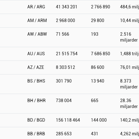
AR / ARG
41 343 201
2 766 890
484,6 mil
AM / ARM
2 968 000
29 800
10,44 mil
AW / ABW
71 566
193
2.516
miljarder
AU / AUS
21 515 754
7 686 850
1,488 tril
AZ / AZE
8 303 512
86 600
76,01 mil
BS / BHS
301 790
13 940
8.373
miljarder
BH / BHR
738 004
665
28.36
miljarder
BD / BGD
156 118 464
144 000
140,2 mil
BB / BRB
285 653
431
4,262 mil