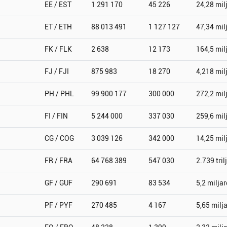
EE / EST
1 291 170
45 226
24,28 mil
ET / ETH
88 013 491
1 127 127
47,34 mil
FK / FLK
2 638
12 173
164,5 mil
FJ / FJI
875 983
18 270
4,218 mil
PH / PHL
99 900 177
300 000
272,2 mil
FI / FIN
5 244 000
337 030
259,6 mil
CG / COG
3 039 126
342 000
14,25 mil
FR / FRA
64 768 389
547 030
2.739 tril
GF / GUF
290 691
83 534
5,2 miljar
PF / PYF
270 485
4 167
5,65 milj