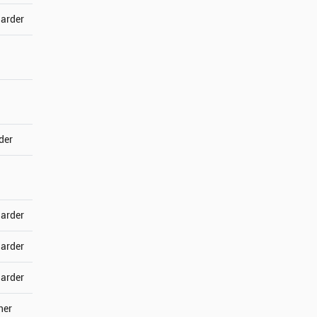
jarder
der
jarder
jarder
jarder
ner