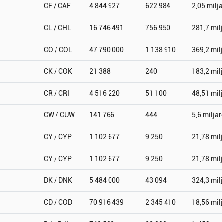
CF / CAF
4 844 927
622 984
2,05 milj
CL / CHL
16 746 491
756 950
281,7 mil
CO / COL
47 790 000
1 138 910
369,2 mil
CK / COK
21 388
240
183,2 mil
CR / CRI
4 516 220
51 100
48,51 mil
CW / CUW
141 766
444
5,6 miljar
CY / CYP
1 102 677
9 250
21,78 mil
CY / CYP
1 102 677
9 250
21,78 mil
DK / DNK
5 484 000
43 094
324,3 mil
CD / COD
70 916 439
2 345 410
18,56 mil