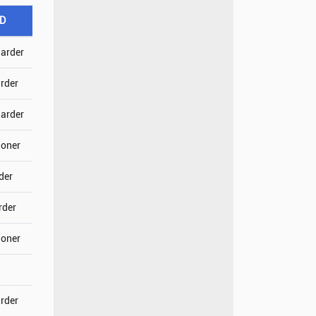
SD
jarder
arder
jarder
joner
der
rder
joner
arder