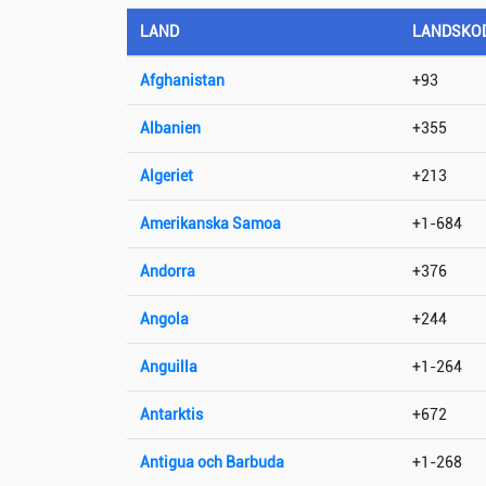
LAND
LANDSKO
Afghanistan
+93
Albanien
+355
Algeriet
+213
Amerikanska Samoa
+1-684
Andorra
+376
Angola
+244
Anguilla
+1-264
Antarktis
+672
Antigua och Barbuda
+1-268