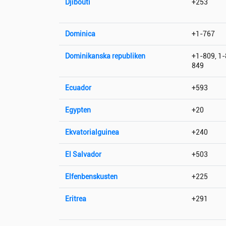
Djibouti
+253
Dominica
+1-767
Dominikanska republiken
+1-809, 1-
849
Ecuador
+593
Egypten
+20
Ekvatorialguinea
+240
El Salvador
+503
Elfenbenskusten
+225
Eritrea
+291