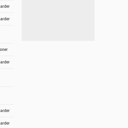
jarder
jarder
joner
jarder
jarder
jarder