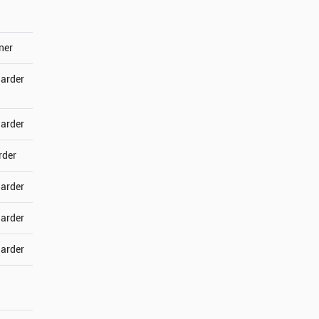
ner
jarder
jarder
rder
jarder
jarder
jarder