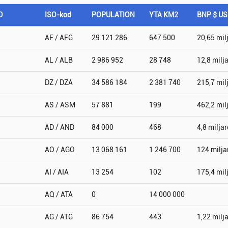
D
ISO-kod
POPULATION
YTA KM2
BNP $ U
AF / AFG
29 121 286
647 500
20,65 mil
AL / ALB
2 986 952
28 748
12,8 milj
DZ / DZA
34 586 184
2 381 740
215,7 mil
AS / ASM
57 881
199
462,2 mil
AD / AND
84 000
468
4,8 miljar
AO / AGO
13 068 161
1 246 700
124 milja
AI / AIA
13 254
102
175,4 mil
AQ / ATA
0
14 000 000
AG / ATG
86 754
443
1,22 milj