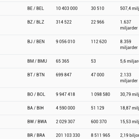
BE / BEL
10 403 000
30 510
507,4 mil
BZ / BLZ
314 522
22 966
1.637
miljarder
BJ / BEN
9 056 010
112 620
8.359
miljarder
BM / BMU
65 365
53
5,6 miljar
BT / BTN
699 847
47 000
2.133
miljarder
BO / BOL
9 947 418
1 098 580
30,79 mil
BA / BIH
4 590 000
51 129
18,87 mil
BW / BWA
2 029 307
600 370
15,53 mil
BR / BRA
201 103 330
8 511 965
2,19 biljo