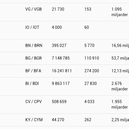
VG / VGB
21 730
153
1.095
miljarder
IO / IOT
4 000
60
BN / BRN
395 027
5 770
16,56 mil
BG / BGR
7 148 785
110 910
53,7 milj
BF / BFA
16 241 811
274 200
12,13 mil
BI / BDI
9 863 117
27 830
2.676
miljarder
CV / CPV
508 659
4 033
1.955
miljarder
KY / CYM
44 270
262
2,25 milj