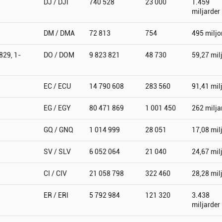
DJ / DJI
740 528
23 000
1.459
miljarder
DM / DMA
72 813
754
495 miljo
829, 1-
DO / DOM
9 823 821
48 730
59,27 mil
EC / ECU
14 790 608
283 560
91,41 mil
EG / EGY
80 471 869
1 001 450
262 milja
GQ / GNQ
1 014 999
28 051
17,08 mil
SV / SLV
6 052 064
21 040
24,67 mil
CI / CIV
21 058 798
322 460
28,28 mil
ER / ERI
5 792 984
121 320
3.438
miljarder