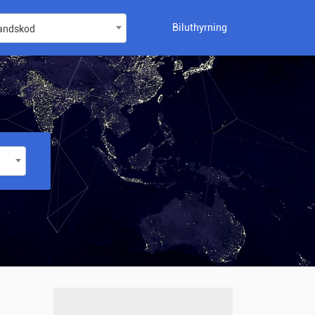
Biluthyrning
landskod