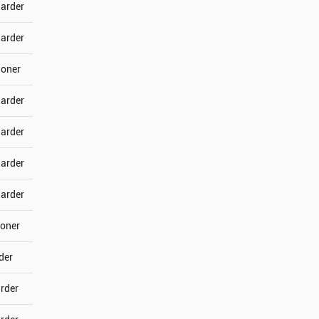
jarder
jarder
joner
jarder
jarder
jarder
jarder
joner
der
arder