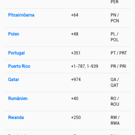
PER
Pitcairnöarna
+64
PN /
PCN
Polen
+48
PL /
POL
Portugal
+351
PT / PRT
Puerto Rico
+1-787, 1-939
PR / PRI
Qatar
+974
QA /
QAT
Rumänien
+40
RO /
ROU
Rwanda
+250
RW /
RWA