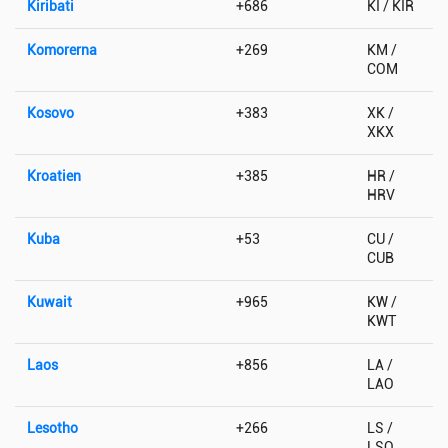
Kiribati
+686
KI / KIR
Komorerna
+269
KM /
COM
Kosovo
+383
XK /
XKX
Kroatien
+385
HR /
HRV
Kuba
+53
CU /
CUB
Kuwait
+965
KW /
KWT
Laos
+856
LA /
LAO
Lesotho
+266
LS /
LSO