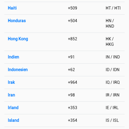
Haiti
+509
HT / HTI
Honduras
+504
HN /
HND
Hong Kong
+852
HK /
HKG
Indien
+91
IN / IND
Indonesien
+62
ID / IDN
Irak
+964
IQ / IRQ
Iran
+98
IR / IRN
Irland
+353
IE / IRL
Island
+354
IS / ISL