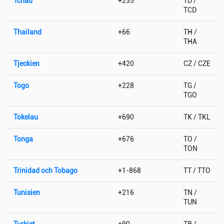
Tchad
+235
TD /
TCD
Thailand
+66
TH /
THA
Tjeckien
+420
CZ / CZE
Togo
+228
TG /
TGO
Tokelau
+690
TK / TKL
Tonga
+676
TO /
TON
Trinidad och Tobago
+1-868
TT / TTO
Tunisien
+216
TN /
TUN
Turkiet
+90
TR /