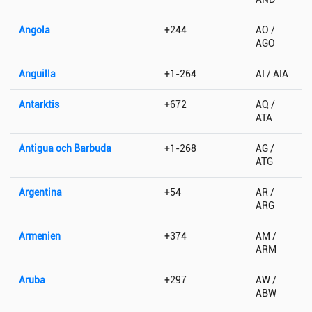
Angola
+244
AO /
AGO
Anguilla
+1-264
AI / AIA
Antarktis
+672
AQ /
ATA
Antigua och Barbuda
+1-268
AG /
ATG
Argentina
+54
AR /
ARG
Armenien
+374
AM /
ARM
Aruba
+297
AW /
ABW