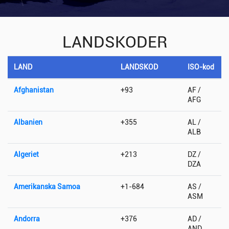
LANDSKODER
LAND
LANDSKOD
ISO-kod
Afghanistan
+93
AF /
AFG
Albanien
+355
AL /
ALB
Algeriet
+213
DZ /
DZA
Amerikanska Samoa
+1-684
AS /
ASM
Andorra
+376
AD /
AND