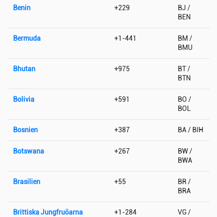
Benin
+229
BJ /
BEN
Bermuda
+1-441
BM /
BMU
Bhutan
+975
BT /
BTN
Bolivia
+591
BO /
BOL
Bosnien
+387
BA / BIH
Botswana
+267
BW /
BWA
Brasilien
+55
BR /
BRA
Brittiska Jungfruöarna
+1-284
VG /