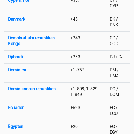
Cypern, norr
+357
CY /
CYP
Danmark
+45
DK /
DNK
Demokratiska republiken
+243
CD /
Kongo
COD
Djibouti
+253
DJ / DJI
Dominica
+1-767
DM /
DMA
Dominikanska republiken
+1-809, 1-829,
DO /
1-849
DOM
Ecuador
+593
EC /
ECU
Egypten
+20
EG /
EGY