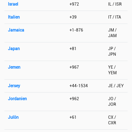
Israel
+972
IL / ISR
Italien
+39
IT / ITA
Jamaica
+1-876
JM /
JAM
Japan
+81
JP /
JPN
Jemen
+967
YE /
YEM
Jersey
+44-1534
JE / JEY
Jordanien
+962
JO /
JOR
Julön
+61
CX /
CXR