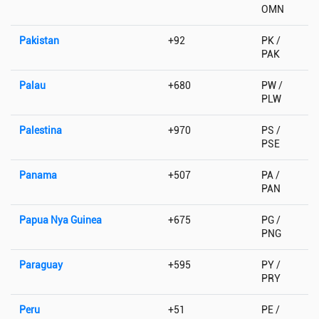
OMN
Pakistan
+92
PK /
PAK
Palau
+680
PW /
PLW
Palestina
+970
PS /
PSE
Panama
+507
PA /
PAN
Papua Nya Guinea
+675
PG /
PNG
Paraguay
+595
PY /
PRY
Peru
+51
PE /