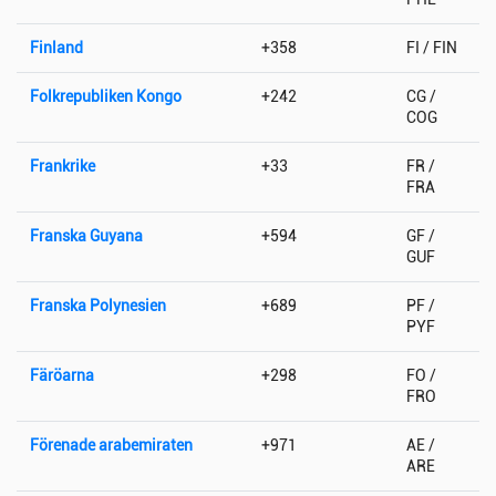
Finland
+358
FI / FIN
Folkrepubliken Kongo
+242
CG /
COG
Frankrike
+33
FR /
FRA
Franska Guyana
+594
GF /
GUF
Franska Polynesien
+689
PF /
PYF
Färöarna
+298
FO /
FRO
Förenade arabemiraten
+971
AE /
ARE