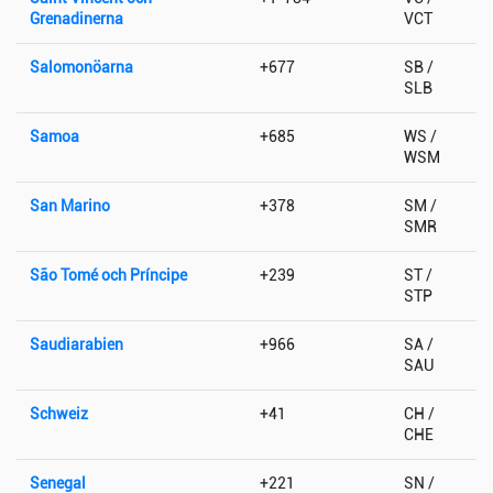
Grenadinerna
VCT
Salomonöarna
+677
SB /
SLB
Samoa
+685
WS /
WSM
San Marino
+378
SM /
SMR
São Tomé och Príncipe
+239
ST /
STP
Saudiarabien
+966
SA /
SAU
Schweiz
+41
CH /
CHE
Senegal
+221
SN /