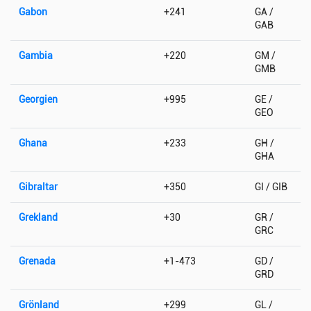
Gabon
+241
GA /
GAB
Gambia
+220
GM /
GMB
Georgien
+995
GE /
GEO
Ghana
+233
GH /
GHA
Gibraltar
+350
GI / GIB
Grekland
+30
GR /
GRC
Grenada
+1-473
GD /
GRD
Grönland
+299
GL /