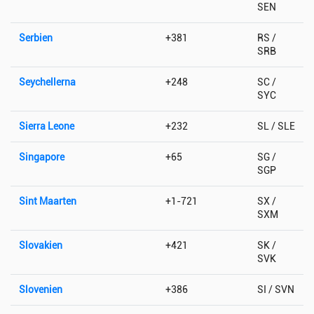
SEN
Serbien
+381
RS /
SRB
Seychellerna
+248
SC /
SYC
Sierra Leone
+232
SL / SLE
Singapore
+65
SG /
SGP
Sint Maarten
+1-721
SX /
SXM
Slovakien
+421
SK /
SVK
Slovenien
+386
SI / SVN