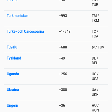
TUR
Turkmenistan
+993
TM /
TKM
Turks- och Caicosöarna
+1-649
TC /
TCA
Tuvalu
+688
tv / TUV
Tyskland
+49
DE /
DEU
Uganda
+256
UG /
UGA
Ukraina
+380
UA /
UKR
Ungern
+36
HU /
HUN