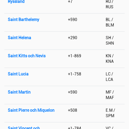
Ryssland
+7
RU /
RUS
Saint Barthelemy
+590
BL /
BLM
Saint Helena
+290
SH /
SHN
Saint Kitts och Nevis
+1-869
KN /
KNA
Saint Lucia
+1-758
LC /
LCA
Saint Martin
+590
MF /
MAF
Saint Pierre och Miquelon
+508
E.M /
SPM
Saint Vincent och
+1-784
VC /