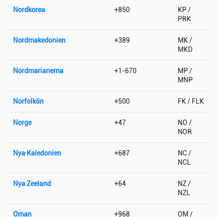
Nordkorea
+850
KP /
PRK
Nordmakedonien
+389
MK /
MKD
Nordmarianerna
+1-670
MP /
MNP
Norfolkön
+500
FK / FLK
Norge
+47
NO /
NOR
Nya Kaledonien
+687
NC /
NCL
Nya Zeeland
+64
NZ /
NZL
Oman
+968
OM /