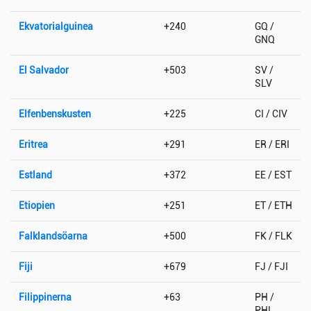
Ekvatorialguinea
+240
GQ /
GNQ
El Salvador
+503
SV /
SLV
Elfenbenskusten
+225
CI / CIV
Eritrea
+291
ER / ERI
Estland
+372
EE / EST
Etiopien
+251
ET / ETH
Falklandsöarna
+500
FK / FLK
Fiji
+679
FJ / FJI
Filippinerna
+63
PH /
PHL