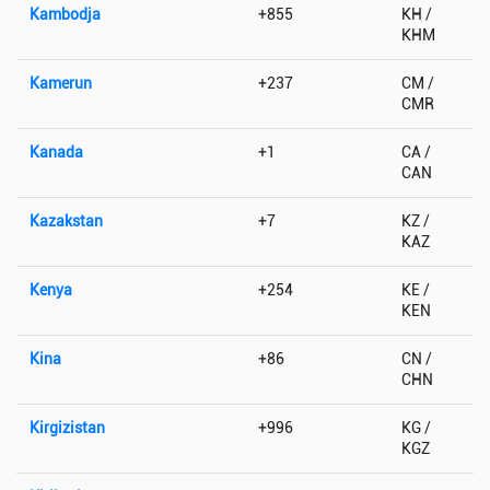
Kambodja
+855
KH /
KHM
Kamerun
+237
CM /
CMR
Kanada
+1
CA /
CAN
Kazakstan
+7
KZ /
KAZ
Kenya
+254
KE /
KEN
Kina
+86
CN /
CHN
Kirgizistan
+996
KG /
KGZ