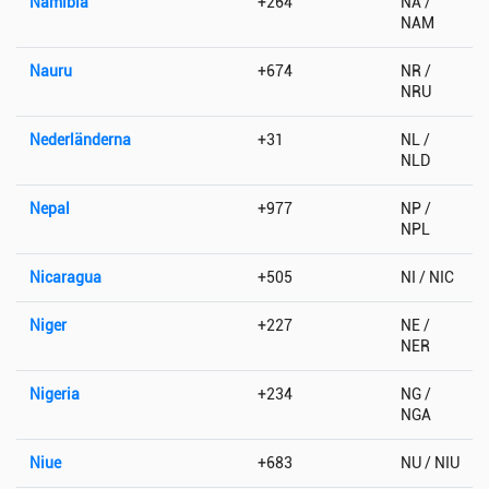
Namibia
+264
NA /
NAM
Nauru
+674
NR /
NRU
Nederländerna
+31
NL /
NLD
Nepal
+977
NP /
NPL
Nicaragua
+505
NI / NIC
Niger
+227
NE /
NER
Nigeria
+234
NG /
NGA
Niue
+683
NU / NIU