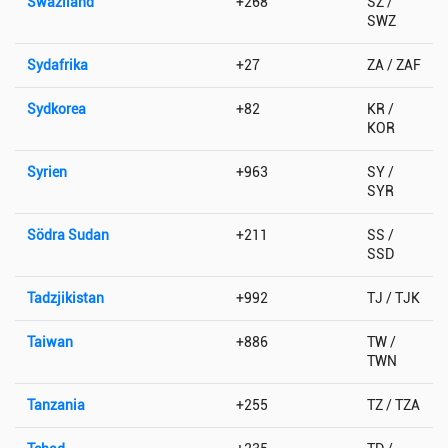
Swaziland
+268
SZ /
SWZ
Sydafrika
+27
ZA / ZAF
Sydkorea
+82
KR /
KOR
Syrien
+963
SY /
SYR
Södra Sudan
+211
SS /
SSD
Tadzjikistan
+992
TJ / TJK
Taiwan
+886
TW /
TWN
Tanzania
+255
TZ / TZA