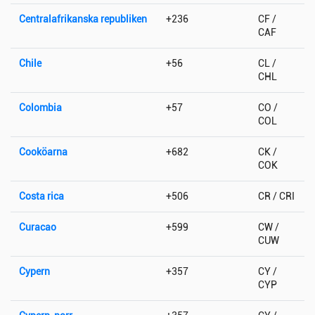
Centralafrikanska republiken
+236
CF /
CAF
Chile
+56
CL /
CHL
Colombia
+57
CO /
COL
Cooköarna
+682
CK /
COK
Costa rica
+506
CR / CRI
Curacao
+599
CW /
CUW
Cypern
+357
CY /
CYP