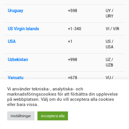
Uruguay
+598
UY /
URY
US Virgin Islands
+1-340
VI / VIR
USA
+1
US /
USA
Uzbekistan
+998
UZ /
UZB
Vanuatu
+678
VU /
VUT
Vi använder tekniska-, analytiska- och
marknadsföringscookies för att förbättra din upplevelse
Vatikanstaten
+379
VA / VAT
på webbplatsen. Välj om du vill acceptera alla cookies
eller bara vissa..
Venezuela
+58
VE /
VEN
Inställningar
Acceptera alla
Vietnam
+84
VN /