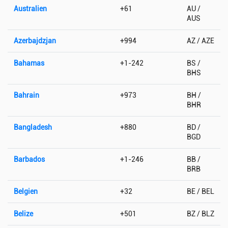
Australien
+61
AU /
AUS
Azerbajdzjan
+994
AZ / AZE
Bahamas
+1-242
BS /
BHS
Bahrain
+973
BH /
BHR
Bangladesh
+880
BD /
BGD
Barbados
+1-246
BB /
BRB
Belgien
+32
BE / BEL
Belize
+501
BZ / BLZ