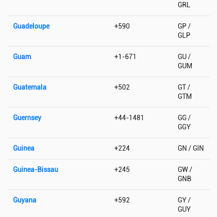
GRL
Guadeloupe
+590
GP /
GLP
Guam
+1-671
GU /
GUM
Guatemala
+502
GT /
GTM
Guernsey
+44-1481
GG /
GGY
Guinea
+224
GN / GIN
Guinea-Bissau
+245
GW /
GNB
Guyana
+592
GY /
GUY