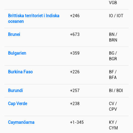
VGB
Brittiska territoriet i Indiska
+246
IO / IOT
oceanen
Brunei
+673
BN /
BRN
Bulgarien
+359
BG /
BGR
Burkina Faso
+226
BF /
BFA
Burundi
+257
BI / BDI
Cap Verde
+238
CV /
CPV
Caymanöarna
+1-345
KY /
CYM