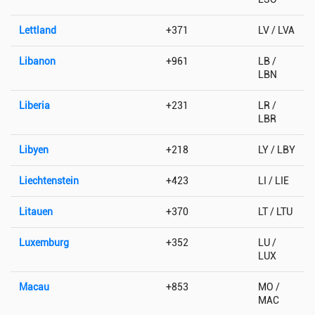
Lettland
+371
LV / LVA
Libanon
+961
LB /
LBN
Liberia
+231
LR /
LBR
Libyen
+218
LY / LBY
Liechtenstein
+423
LI / LIE
Litauen
+370
LT / LTU
Luxemburg
+352
LU /
LUX
Macau
+853
MO /
MAC