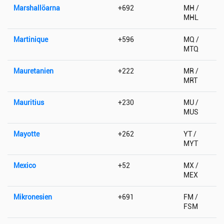
Marshallöarna
+692
MH /
MHL
Martinique
+596
MQ /
MTQ
Mauretanien
+222
MR /
MRT
Mauritius
+230
MU /
MUS
Mayotte
+262
YT /
MYT
Mexico
+52
MX /
MEX
Mikronesien
+691
FM /
FSM