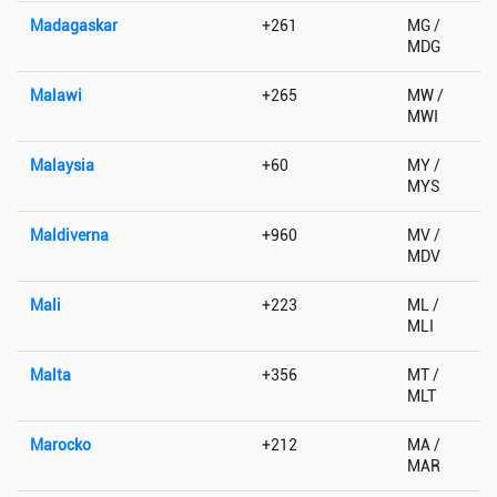
Madagaskar
+261
MG /
MDG
Malawi
+265
MW /
MWI
Malaysia
+60
MY /
MYS
Maldiverna
+960
MV /
MDV
Mali
+223
ML /
MLI
Malta
+356
MT /
MLT
Marocko
+212
MA /
MAR