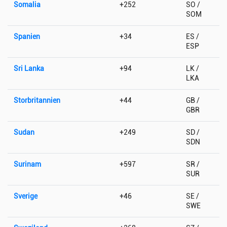
Somalia
+252
SO /
SOM
Spanien
+34
ES /
ESP
Sri Lanka
+94
LK /
LKA
Storbritannien
+44
GB /
GBR
Sudan
+249
SD /
SDN
Surinam
+597
SR /
SUR
Sverige
+46
SE /
SWE