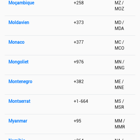
Moçambique
+258
MZ /
MOZ
Moldavien
+373
MD /
MDA
Monaco
+377
MC /
MCO
Mongoliet
+976
MN /
MNG
Montenegro
+382
ME /
MNE
Montserrat
+1-664
MS /
MSR
Myanmar
+95
MM /
MMR