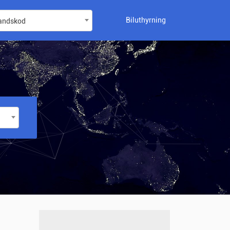
Biluthyrning
landskod