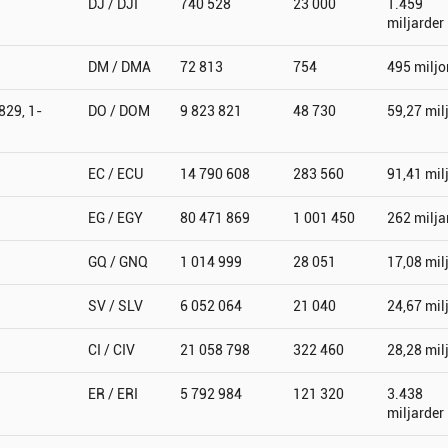
DJ / DJI
740 528
23 000
1.459
miljarder
DM / DMA
72 813
754
495 miljo
829, 1-
DO / DOM
9 823 821
48 730
59,27 mil
EC / ECU
14 790 608
283 560
91,41 mil
EG / EGY
80 471 869
1 001 450
262 milja
GQ / GNQ
1 014 999
28 051
17,08 mil
SV / SLV
6 052 064
21 040
24,67 mil
CI / CIV
21 058 798
322 460
28,28 mil
ER / ERI
5 792 984
121 320
3.438
miljarder