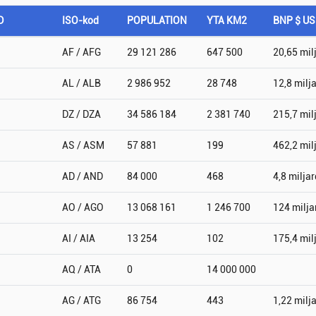
D
ISO-kod
POPULATION
YTA KM2
BNP $ U
AF / AFG
29 121 286
647 500
20,65 mil
AL / ALB
2 986 952
28 748
12,8 milj
DZ / DZA
34 586 184
2 381 740
215,7 mil
AS / ASM
57 881
199
462,2 mil
AD / AND
84 000
468
4,8 miljar
AO / AGO
13 068 161
1 246 700
124 milja
AI / AIA
13 254
102
175,4 mil
AQ / ATA
0
14 000 000
AG / ATG
86 754
443
1,22 milj