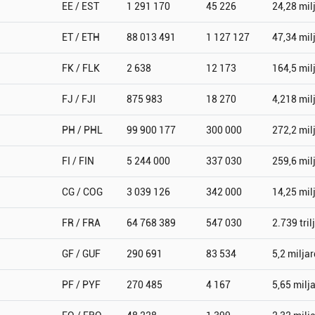
EE / EST
1 291 170
45 226
24,28 mil
ET / ETH
88 013 491
1 127 127
47,34 mil
FK / FLK
2 638
12 173
164,5 mil
FJ / FJI
875 983
18 270
4,218 mil
PH / PHL
99 900 177
300 000
272,2 mil
FI / FIN
5 244 000
337 030
259,6 mil
CG / COG
3 039 126
342 000
14,25 mil
FR / FRA
64 768 389
547 030
2.739 tril
GF / GUF
290 691
83 534
5,2 miljar
PF / PYF
270 485
4 167
5,65 milj