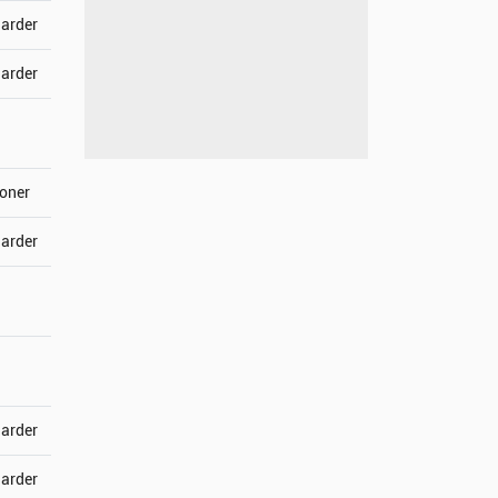
jarder
jarder
joner
jarder
jarder
jarder