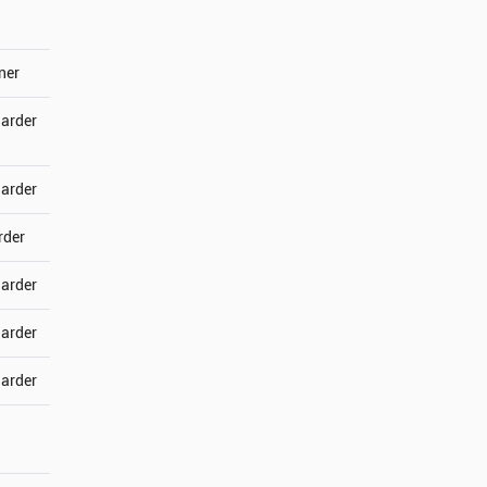
ner
jarder
jarder
rder
jarder
jarder
jarder