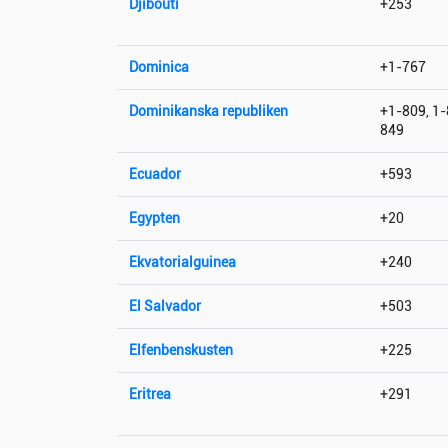
Djibouti
+253
Dominica
+1-767
Dominikanska republiken
+1-809, 1-
849
Ecuador
+593
Egypten
+20
Ekvatorialguinea
+240
El Salvador
+503
Elfenbenskusten
+225
Eritrea
+291