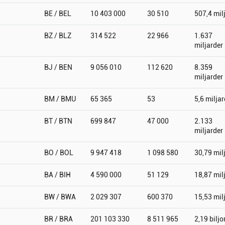
BE / BEL
10 403 000
30 510
507,4 mil
BZ / BLZ
314 522
22 966
1.637
miljarder
BJ / BEN
9 056 010
112 620
8.359
miljarder
BM / BMU
65 365
53
5,6 miljar
BT / BTN
699 847
47 000
2.133
miljarder
BO / BOL
9 947 418
1 098 580
30,79 mil
BA / BIH
4 590 000
51 129
18,87 mil
BW / BWA
2 029 307
600 370
15,53 mil
BR / BRA
201 103 330
8 511 965
2,19 biljo