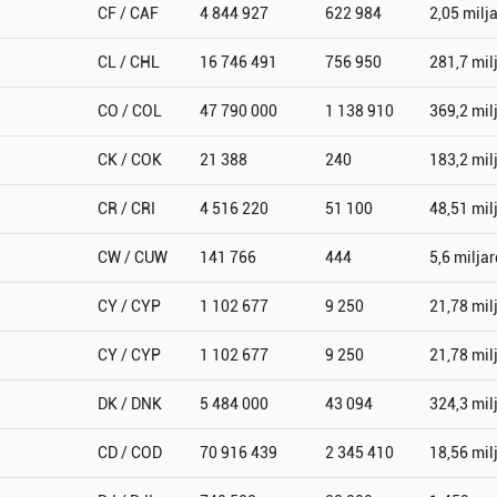
CF / CAF
4 844 927
622 984
2,05 milj
CL / CHL
16 746 491
756 950
281,7 mil
CO / COL
47 790 000
1 138 910
369,2 mil
CK / COK
21 388
240
183,2 mil
CR / CRI
4 516 220
51 100
48,51 mil
CW / CUW
141 766
444
5,6 miljar
CY / CYP
1 102 677
9 250
21,78 mil
CY / CYP
1 102 677
9 250
21,78 mil
DK / DNK
5 484 000
43 094
324,3 mil
CD / COD
70 916 439
2 345 410
18,56 mil