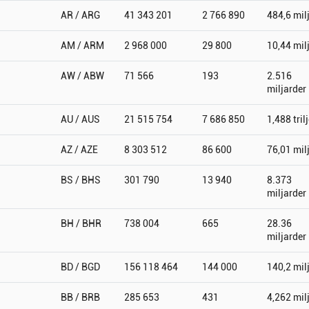
AR / ARG
41 343 201
2 766 890
484,6 mil
AM / ARM
2 968 000
29 800
10,44 mil
AW / ABW
71 566
193
2.516
miljarder
AU / AUS
21 515 754
7 686 850
1,488 tril
AZ / AZE
8 303 512
86 600
76,01 mil
BS / BHS
301 790
13 940
8.373
miljarder
BH / BHR
738 004
665
28.36
miljarder
BD / BGD
156 118 464
144 000
140,2 mil
BB / BRB
285 653
431
4,262 mil