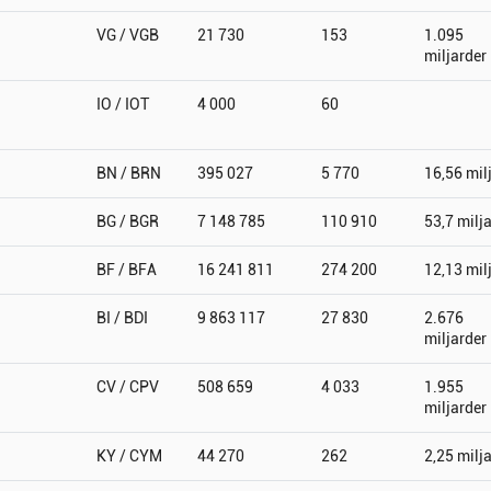
VG / VGB
21 730
153
1.095
miljarder
IO / IOT
4 000
60
BN / BRN
395 027
5 770
16,56 mil
BG / BGR
7 148 785
110 910
53,7 milj
BF / BFA
16 241 811
274 200
12,13 mil
BI / BDI
9 863 117
27 830
2.676
miljarder
CV / CPV
508 659
4 033
1.955
miljarder
KY / CYM
44 270
262
2,25 milj