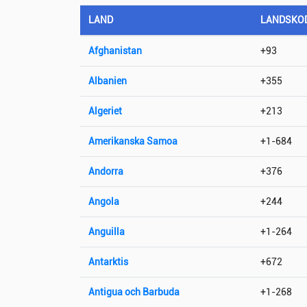
LAND
LANDSKO
Afghanistan
+93
Albanien
+355
Algeriet
+213
Amerikanska Samoa
+1-684
Andorra
+376
Angola
+244
Anguilla
+1-264
Antarktis
+672
Antigua och Barbuda
+1-268