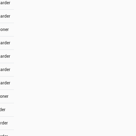
jarder
jarder
joner
jarder
jarder
jarder
jarder
joner
der
arder