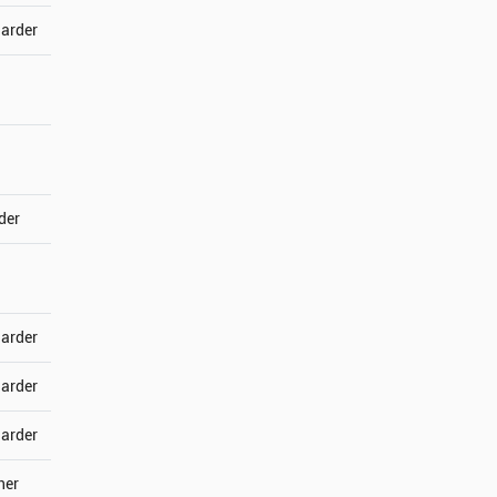
jarder
der
jarder
jarder
jarder
ner