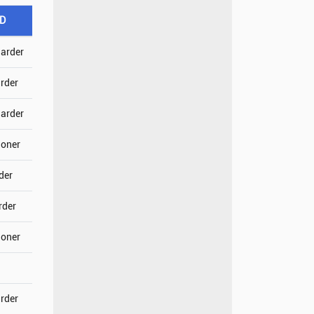
SD
jarder
arder
jarder
joner
der
rder
joner
arder