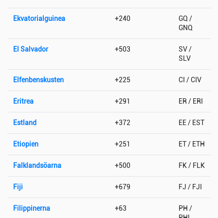
Ekvatorialguinea
+240
GQ /
GNQ
El Salvador
+503
SV /
SLV
Elfenbenskusten
+225
CI / CIV
Eritrea
+291
ER / ERI
Estland
+372
EE / EST
Etiopien
+251
ET / ETH
Falklandsöarna
+500
FK / FLK
Fiji
+679
FJ / FJI
Filippinerna
+63
PH /
PHL