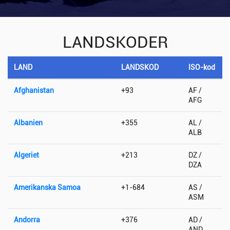
LANDSKODER
LAND
LANDSKOD
ISO-kod
Afghanistan
+93
AF /
AFG
Albanien
+355
AL /
ALB
Algeriet
+213
DZ /
DZA
Amerikanska Samoa
+1-684
AS /
ASM
Andorra
+376
AD /
AND