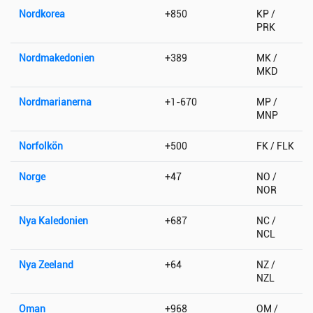
Nordkorea
+850
KP /
PRK
Nordmakedonien
+389
MK /
MKD
Nordmarianerna
+1-670
MP /
MNP
Norfolkön
+500
FK / FLK
Norge
+47
NO /
NOR
Nya Kaledonien
+687
NC /
NCL
Nya Zeeland
+64
NZ /
NZL
Oman
+968
OM /