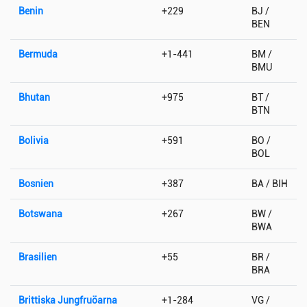
Benin
+229
BJ /
BEN
Bermuda
+1-441
BM /
BMU
Bhutan
+975
BT /
BTN
Bolivia
+591
BO /
BOL
Bosnien
+387
BA / BIH
Botswana
+267
BW /
BWA
Brasilien
+55
BR /
BRA
Brittiska Jungfruöarna
+1-284
VG /