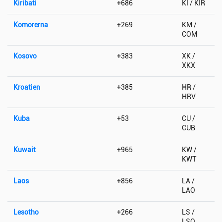
Kiribati
+686
KI / KIR
Komorerna
+269
KM /
COM
Kosovo
+383
XK /
XKX
Kroatien
+385
HR /
HRV
Kuba
+53
CU /
CUB
Kuwait
+965
KW /
KWT
Laos
+856
LA /
LAO
Lesotho
+266
LS /
LSO