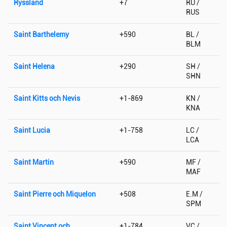
Ryssland
+7
RU /
RUS
Saint Barthelemy
+590
BL /
BLM
Saint Helena
+290
SH /
SHN
Saint Kitts och Nevis
+1-869
KN /
KNA
Saint Lucia
+1-758
LC /
LCA
Saint Martin
+590
MF /
MAF
Saint Pierre och Miquelon
+508
E.M /
SPM
Saint Vincent och
+1-784
VC /