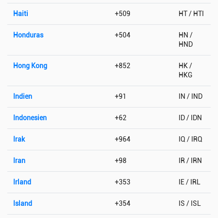
Haiti
+509
HT / HTI
Honduras
+504
HN /
HND
Hong Kong
+852
HK /
HKG
Indien
+91
IN / IND
Indonesien
+62
ID / IDN
Irak
+964
IQ / IRQ
Iran
+98
IR / IRN
Irland
+353
IE / IRL
Island
+354
IS / ISL