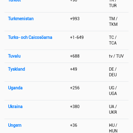
TUR
Turkmenistan
+993
TM /
TKM
Turks- och Caicosöarna
+1-649
TC /
TCA
Tuvalu
+688
tv / TUV
Tyskland
+49
DE /
DEU
Uganda
+256
UG /
UGA
Ukraina
+380
UA /
UKR
Ungern
+36
HU /
HUN