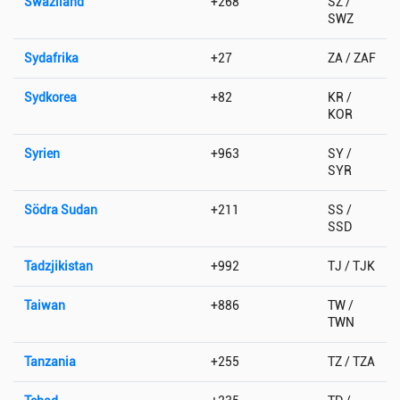
Swaziland
+268
SZ /
SWZ
Sydafrika
+27
ZA / ZAF
Sydkorea
+82
KR /
KOR
Syrien
+963
SY /
SYR
Södra Sudan
+211
SS /
SSD
Tadzjikistan
+992
TJ / TJK
Taiwan
+886
TW /
TWN
Tanzania
+255
TZ / TZA