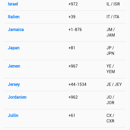
Israel
+972
IL / ISR
Italien
+39
IT / ITA
Jamaica
+1-876
JM /
JAM
Japan
+81
JP /
JPN
Jemen
+967
YE /
YEM
Jersey
+44-1534
JE / JEY
Jordanien
+962
JO /
JOR
Julön
+61
CX /
CXR