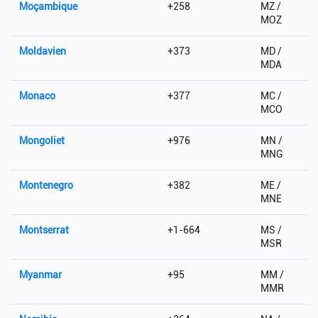
Moçambique
+258
MZ /
MOZ
Moldavien
+373
MD /
MDA
Monaco
+377
MC /
MCO
Mongoliet
+976
MN /
MNG
Montenegro
+382
ME /
MNE
Montserrat
+1-664
MS /
MSR
Myanmar
+95
MM /
MMR