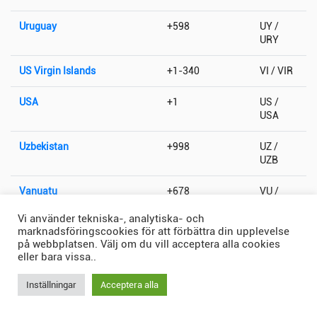
Uruguay
+598
UY /
URY
US Virgin Islands
+1-340
VI / VIR
USA
+1
US /
USA
Uzbekistan
+998
UZ /
UZB
Vanuatu
+678
VU /
VUT
Vi använder tekniska-, analytiska- och
marknadsföringscookies för att förbättra din upplevelse
Vatikanstaten
+379
VA / VAT
på webbplatsen. Välj om du vill acceptera alla cookies
eller bara vissa..
Venezuela
+58
VE /
VEN
Inställningar
Acceptera alla
Vietnam
+84
VN /