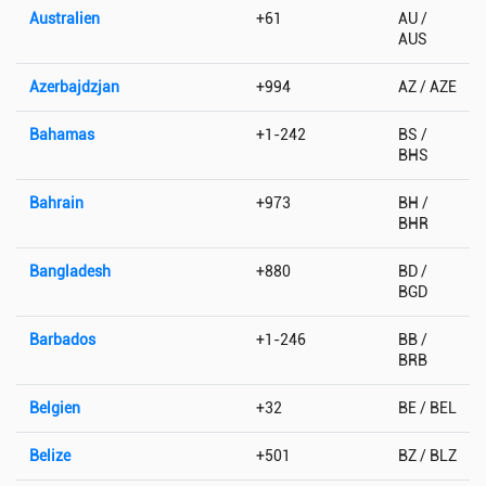
Australien
+61
AU /
AUS
Azerbajdzjan
+994
AZ / AZE
Bahamas
+1-242
BS /
BHS
Bahrain
+973
BH /
BHR
Bangladesh
+880
BD /
BGD
Barbados
+1-246
BB /
BRB
Belgien
+32
BE / BEL
Belize
+501
BZ / BLZ