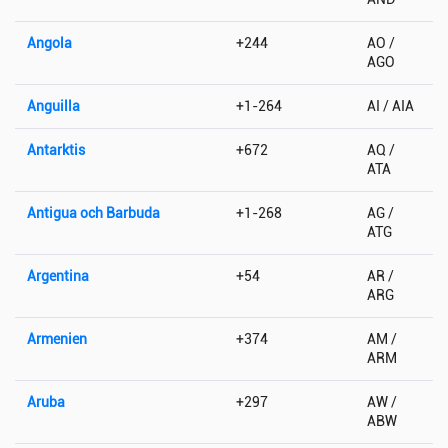
Angola
+244
AO /
AGO
Anguilla
+1-264
AI / AIA
Antarktis
+672
AQ /
ATA
Antigua och Barbuda
+1-268
AG /
ATG
Argentina
+54
AR /
ARG
Armenien
+374
AM /
ARM
Aruba
+297
AW /
ABW