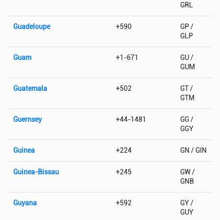
GRL
Guadeloupe
+590
GP /
GLP
Guam
+1-671
GU /
GUM
Guatemala
+502
GT /
GTM
Guernsey
+44-1481
GG /
GGY
Guinea
+224
GN / GIN
Guinea-Bissau
+245
GW /
GNB
Guyana
+592
GY /
GUY