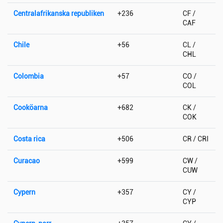
Centralafrikanska republiken
+236
CF /
CAF
Chile
+56
CL /
CHL
Colombia
+57
CO /
COL
Cooköarna
+682
CK /
COK
Costa rica
+506
CR / CRI
Curacao
+599
CW /
CUW
Cypern
+357
CY /
CYP