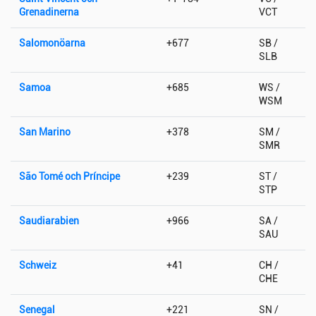
Grenadinerna
VCT
Salomonöarna
+677
SB /
SLB
Samoa
+685
WS /
WSM
San Marino
+378
SM /
SMR
São Tomé och Príncipe
+239
ST /
STP
Saudiarabien
+966
SA /
SAU
Schweiz
+41
CH /
CHE
Senegal
+221
SN /