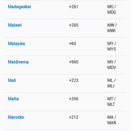
Madagaskar
+261
MG /
MDG
Malawi
+265
MW /
MWI
Malaysia
+60
MY /
MYS
Maldiverna
+960
MV /
MDV
Mali
+223
ML /
MLI
Malta
+356
MT /
MLT
Marocko
+212
MA /
MAR