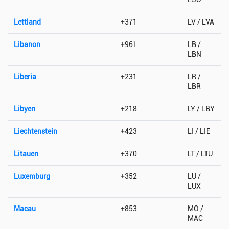
Lettland
+371
LV / LVA
Libanon
+961
LB /
LBN
Liberia
+231
LR /
LBR
Libyen
+218
LY / LBY
Liechtenstein
+423
LI / LIE
Litauen
+370
LT / LTU
Luxemburg
+352
LU /
LUX
Macau
+853
MO /
MAC