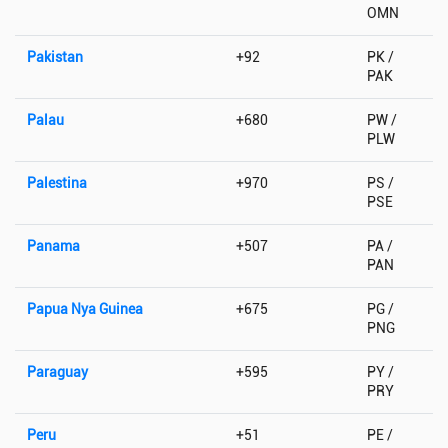
OMN
Pakistan
+92
PK /
PAK
Palau
+680
PW /
PLW
Palestina
+970
PS /
PSE
Panama
+507
PA /
PAN
Papua Nya Guinea
+675
PG /
PNG
Paraguay
+595
PY /
PRY
Peru
+51
PE /