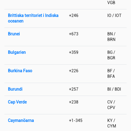
VGB
Brittiska territoriet i Indiska
+246
IO / IOT
oceanen
Brunei
+673
BN /
BRN
Bulgarien
+359
BG /
BGR
Burkina Faso
+226
BF /
BFA
Burundi
+257
BI / BDI
Cap Verde
+238
CV /
CPV
Caymanöarna
+1-345
KY /
CYM