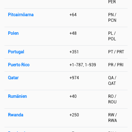
PER
Pitcairnöarna
+64
PN /
PCN
Polen
+48
PL /
POL
Portugal
+351
PT / PRT
Puerto Rico
+1-787, 1-939
PR / PRI
Qatar
+974
QA /
QAT
Rumänien
+40
RO /
ROU
Rwanda
+250
RW /
RWA