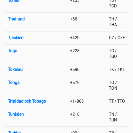
Tchad
+235
TD /
TCD
Thailand
+66
TH /
THA
Tjeckien
+420
CZ / CZE
Togo
+228
TG /
TGO
Tokelau
+690
TK / TKL
Tonga
+676
TO /
TON
Trinidad och Tobago
+1-868
TT / TTO
Tunisien
+216
TN /
TUN
Turkiet
+90
TR /