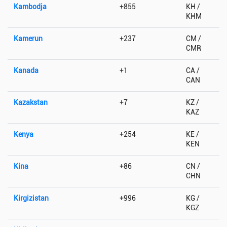
Kambodja
+855
KH /
KHM
Kamerun
+237
CM /
CMR
Kanada
+1
CA /
CAN
Kazakstan
+7
KZ /
KAZ
Kenya
+254
KE /
KEN
Kina
+86
CN /
CHN
Kirgizistan
+996
KG /
KGZ