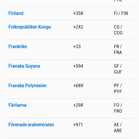
Finland
+358
FI / FIN
Folkrepubliken Kongo
+242
CG /
COG
Frankrike
+33
FR /
FRA
Franska Guyana
+594
GF /
GUF
Franska Polynesien
+689
PF /
PYF
Färöarna
+298
FO /
FRO
Förenade arabemiraten
+971
AE /
ARE