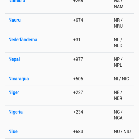
Namibia
+264
NA /
NAM
Nauru
+674
NR /
NRU
Nederländerna
+31
NL /
NLD
Nepal
+977
NP /
NPL
Nicaragua
+505
NI / NIC
Niger
+227
NE /
NER
Nigeria
+234
NG /
NGA
Niue
+683
NU / NIU