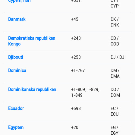
Cypern, norr
+357
CY /
CYP
Danmark
+45
DK /
DNK
Demokratiska republiken
+243
CD /
Kongo
COD
Djibouti
+253
DJ / DJI
Dominica
+1-767
DM /
DMA
Dominikanska republiken
+1-809, 1-829,
DO /
1-849
DOM
Ecuador
+593
EC /
ECU
Egypten
+20
EG /
EGY