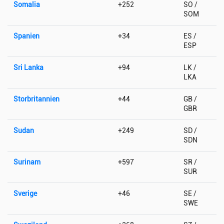
Somalia
+252
SO /
SOM
Spanien
+34
ES /
ESP
Sri Lanka
+94
LK /
LKA
Storbritannien
+44
GB /
GBR
Sudan
+249
SD /
SDN
Surinam
+597
SR /
SUR
Sverige
+46
SE /
SWE