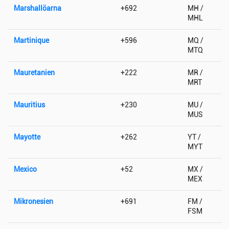
Marshallöarna
+692
MH /
MHL
Martinique
+596
MQ /
MTQ
Mauretanien
+222
MR /
MRT
Mauritius
+230
MU /
MUS
Mayotte
+262
YT /
MYT
Mexico
+52
MX /
MEX
Mikronesien
+691
FM /
FSM