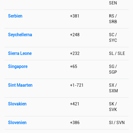
SEN
Serbien
+381
RS /
SRB
Seychellerna
+248
SC /
SYC
Sierra Leone
+232
SL / SLE
Singapore
+65
SG /
SGP
Sint Maarten
+1-721
SX /
SXM
Slovakien
+421
SK /
SVK
Slovenien
+386
SI / SVN