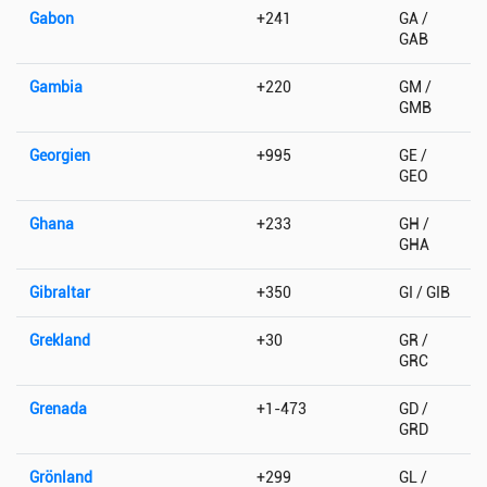
Gabon
+241
GA /
GAB
Gambia
+220
GM /
GMB
Georgien
+995
GE /
GEO
Ghana
+233
GH /
GHA
Gibraltar
+350
GI / GIB
Grekland
+30
GR /
GRC
Grenada
+1-473
GD /
GRD
Grönland
+299
GL /